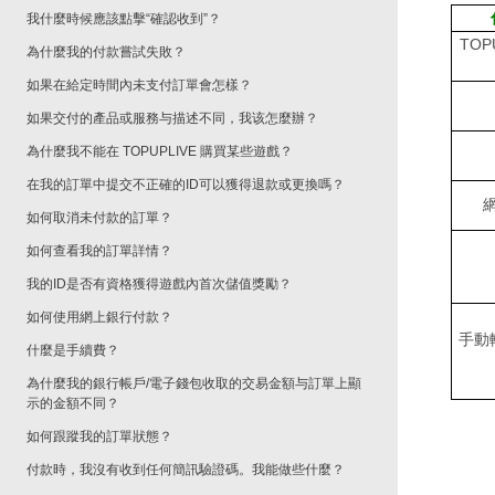
我什麼時候應該點擊“確認收到”？
TOP
為什麼我的付款嘗試失敗？
如果在給定時間內未支付訂單會怎樣？
如果交付的產品或服務与描述不同，我该怎麼辦？
為什麼我不能在 TOPUPLIVE 購買某些遊戲？
在我的訂單中提交不正確的ID可以獲得退款或更換嗎？
如何取消未付款的訂單？
如何查看我的訂單詳情？
我的ID是否有資格獲得遊戲內首次儲值獎勵？
如何使用網上銀行付款？
手動
什麼是手續費？
為什麼我的銀行帳戶/電子錢包收取的交易金額与訂單上顯
示的金額不同？
如何跟蹤我的訂單狀態？
付款時，我沒有收到任何簡訊驗證碼。我能做些什麼？