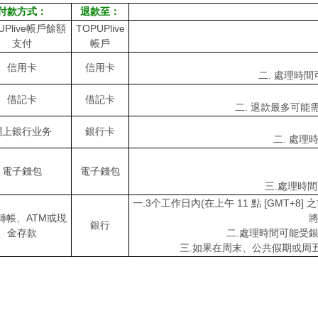
付款方式：
退款至：
UPlive帳戶餘額
TOPUPlive
支付
帳戶
信用卡
信用卡
二. 處理時
借記卡
借記卡
二. 退款最多可能
網上銀行业务
銀行卡
二. 處
電子錢包
電子錢包
三.處理時
一.3个工作日內(在上午 11 點 [GMT+
轉帳、ATM或現
銀行
金存款
二.處理時間可能受
三.如果在周末、公共假期或周五 