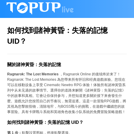
如何找到諸神黃昏：失落的記憶
UID？
關於諸神黃昏：失落的記憶
Ragnarok: The Lost Memories
，Ragnarok Online 的後续终於来了！
Ragnarok: The Lost Memories 為您帶来所有怀旧和经典遊戲体验。您現在
可以在移動设备上享受 Cinematic Newtro RPG 体验！体验所有諸神黃昏系
列中从未见過的故事情节。選擇你的道路来解開《諸神黃昏：失落的記憶》
中的故事和真相。它會让你保持参与，并想知道更多關於接下来會發生什
麼。遊戲允許您按照自己的节奏玩，無需追逐。這是一款冒险RPG遊戲，將
其視為您擊敗怪物，清除地牢，与BOSS戰斗的挑戰，在遊戲中繼續您的故
事冒险。具有卡牌戰斗系統和英雄角色收集小队系統的免費冒险策略遊戲！
如何找到諸神黃昏：失落的記憶 UID？
第 1 步：
點擊設置图标，然後點擊選项。