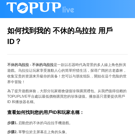
如何找到我的 不休的乌拉拉 用戶
ID？
是一款以石器時代為背景的多人線上角色扮演
不休的乌拉拉 - 不休的乌拉拉
遊戲。乌拉拉让玩家享受激動人心的简單狩猎生活，探尋广阔的古老森林，
收集宝贵的资源来升級你的装备！您可以与朋友组队，開始在這个危险的世
界中冒险！
為了提升遊戲体验，大部分玩家都會儲值珍珠購買禮包。从我們值得信赖的
TOPUPLIVE平台處以最低價格購買您的珍珠儲值。播放器只需要提供用戶
ID 和播放器名稱。
查看如何找到您的用戶ID和玩家名稱：
步骤1.
启動您的不休的乌拉拉手機遊戲。
步骤2.
單擊位於主屏幕左上角的头像。