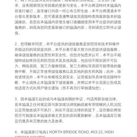
1、為了向您提供更好的服務，或者基於法律规定、主管部门要
求、业务開展情況等因素的更新与变化，本平台將适時对本協議內
容進行修订，该等修订內容一经公布立即生效，本平台將通過本平
台發出更新版本，您可通過直播幣儲值頁面隨時查阅最新版本的協
議條款。若您在本協議內容發生修订後繼續使用本平台提供的儲值
服務的，则視為您同意最新修订的協議內容；否则请您立即停止儲
值。
2、您理解并同意，本平台提供的儲值服務是按照現有技术和條件
所能达到的現状提供的，本平台會尽最大努力向您提供儲值服務，
確保儲值服務的连贯性和安全性。但您亦知悉并认可，本平台不能
隨時或始终預见和防范技术及其他风险，包括但不限於因不可抗
力、网络原因、第三方服務瑕疵、第三方網站等原因可能導致的服
務中断、不能正常使用儲值服務以及其他的损失和风险；此外，除
前述情況外，本平台有權視交易安全、运营规划等具体情況隨時中
断、中止或终止本協議项下儲值服務，并將以本平台頁面公告或其
他适當方式向用戶發出通知（而不再另行單独通知您）。
3、因本協議引起的或与本協議有關的争议，均适用新加坡法律。
若本協議之任何规定因与新加坡法律抵触或被有管辖權的人民法院
认定而無效或不可执行，则在不违反法律的前提下，這些條款將按
照尽可能接近本協議原條文意旨的原则重新解析，且本協議其它规
定仍應具有完整的效力及效果。
4、本協議签订地為1 NORTH BRIDGE ROAD, #03-22, HIGH