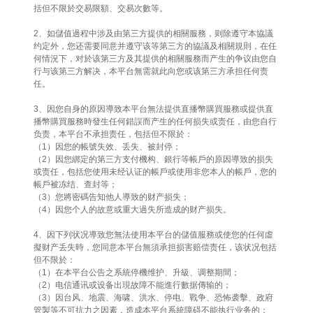
括但不限於交易限額、交易次數等。
2、如儲值過程中涉及由第三方提供的相關服務，则除遵守本協議
约定外，您还需要同意并遵守该等第三方的協議及相關規則，在任
何情況下，对於该第三方及其提供的相關服務而产生的争议由您自
行与该第三方解决，本平台無需就此向您或该第三方承担任何责
任。
3、因您自身的原因導致本平台無法提供直播幣購買服務或提供直
播幣購買服務時發生任何錯誤而产生的任何损失或责任，由您自行
负责，本平台不承担责任，包括但不限於：
（1）因您的帳號失效、丢失、被封停；
（2）因您綁定的第三方支付機构、銀行等帳戶的原因導致的损失
或责任，包括您使用未经认证的帳戶或使用非您本人的帳戶，您的
帳戶被冻结、查封等；
（3）您將密碼告知他人導致的财产损失；
（4）因您个人的故意或重大過失所造成的财产损失。
4、因下列状况導致您無法使用本平台的儲值服務或使您的任何虛
擬财产丢失時，您同意本平台無須承担损害赔偿责任，该状况包括
但不限於：
（1）在本平台公告之系統停機维护、升級、调整期間；
（2）电信通讯或设备出現故障不能進行數据傳输的；
（3）因台风、地震、海啸、洪水、停电、戰争、恐怖袭擊、政府
管製等不可抗力之因素，造成本平台系統障碍不能执行业务的；