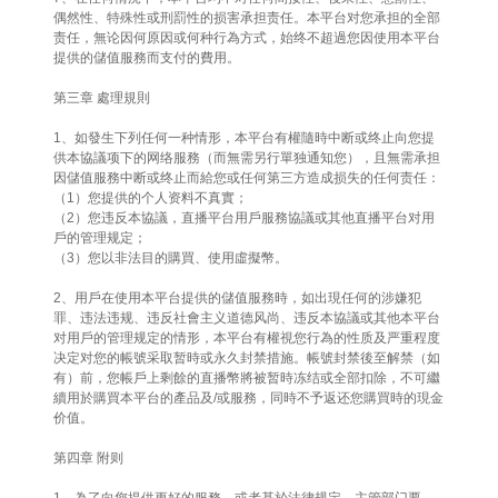
偶然性、特殊性或刑罰性的损害承担责任。本平台对您承担的全部
责任，無论因何原因或何种行為方式，始终不超過您因使用本平台
提供的儲值服務而支付的費用。
第三章 處理規則
1、如發生下列任何一种情形，本平台有權隨時中断或终止向您提
供本協議项下的网络服務（而無需另行單独通知您），且無需承担
因儲值服務中断或终止而給您或任何第三方造成损失的任何责任：
（1）您提供的个人资料不真實；
（2）您违反本協議，直播平台用戶服務協議或其他直播平台对用
戶的管理规定；
（3）您以非法目的購買、使用虛擬幣。
2、用戶在使用本平台提供的儲值服務時，如出現任何的涉嫌犯
罪、违法违规、违反社會主义道德风尚、违反本協議或其他本平台
对用戶的管理规定的情形，本平台有權視您行為的性质及严重程度
决定对您的帳號采取暂時或永久封禁措施。帳號封禁後至解禁（如
有）前，您帳戶上剩餘的直播幣將被暂時冻结或全部扣除，不可繼
續用於購買本平台的產品及/或服務，同時不予返还您購買時的現金
价值。
第四章 附则