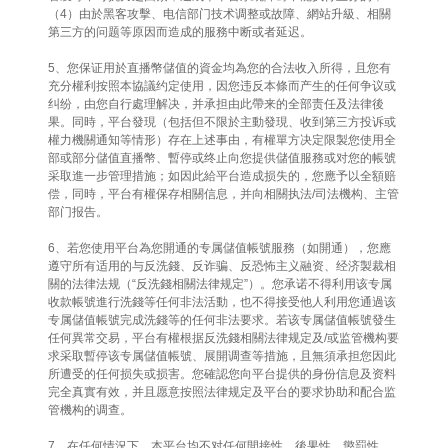
（4）由於黑客攻擊、电信部门技术调整或故障、網站升級、相關
第三方的问题等原因而造成的服務中断或者延迟。
5、您保证用於直播幣儲值的資金均為您的合法收入所得，且您有
充分權利按照本協議约定使用，因您违反本條而产生的任何争议或
纠纷，由您自行處理解决，并承担由此帶来的全部责任及法律後
果。同時，平台發現（包括但不限於主動發現、收到第三方投诉或
權力機關通知等情形）存在上述事由，有權單方决定限製您使用全
部或部分儲值直播幣、暫停或终止向您提供儲值服務或对您的帳號
采取進一步管理措施；如因此給平台造成损失的，您應予以全額赔
偿，同時，平台有權保存相關信息，并向相關执法/司法機构、主管
部门报告。
6、若您使用平台為您開通的专属儲值帳號服務（如開通），您應
遵守所有适用的与反洗錢、反诈骗、反恐怖主义融资、经济製裁相
關的法律法规（“反洗錢相關法律规定”）。您承诺不得利用该专属
收款帳號進行洗錢等任何非法活動，也不得接受他人利用您通過该
专属儲值帳號完成洗錢等的任何非法要求。若该专属儲值帳號發生
任何異常交易，平台有權根据反洗錢相關法律规定及/或监管機构要
求采取暫停该专属儲值帳號、展開调查等措施，且無須承担您因此
所遭受的任何损失或损害。您確認您向平台提供的身份信息及资料
完全真實有效，并且愿意按照法律规定及平台的要求协助和配合监
管機构的调查。
7、在任何情況下，本平台均不对任何間接性、後果性、懲罰性、