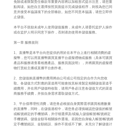
免除或者限製责任條款等重要內容將以加粗形式提示注意，请您重
點阅读。如您自主選擇按照頁面提示完成儲值程序，则視為您已同
意并接受本協議项下的全部條款。如您不同意本協議，请您立即停
止儲值。
本平台不鼓励未成年人使用儲值服務，未成年人请委托监护人操作
或在监护人明示同意下操作，否则请勿使用本儲值服務。
第一章 服務規則
1、直播幣是本平台向您提供的用於在本平台上進行相關消費的虛
擬幣，您可以用直播幣購買直播平台虛擬禮物或服務（具体可購買
產品和服務请查看相應產品、服務頁面說明），并將購買的虛擬禮
物打赏給主播或直播平台創作者。
2、您儲值购直播幣的費用將由公司或公司指定的合作方向您收
取。各儲值方式對應的渠道商可能會按其标准製定相關儲值渠道手
續費用，并在用戶儲值時收取，请用戶务必注意各儲值方式的渠道
商服務手續費，并按自身需求選取儲值方式。
3、平台倡導理性消費，请您务必根据自身實際需求購買相應數量
的直播幣，同時，在儲值過程中，请您务必谨慎確認您儲值的帳號
或帳號綁定的手機號碼，并仔细選擇及/或输入儲值帳號/帳號綁定
手機號碼、儲值金額等相關操作選项。若因您自身输入帳號/帳號綁
定手機號錯誤、金額錯誤、操作不當或不了解、未充分了解儲值计