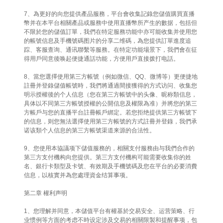
7、為更好的向您提供產品服務，平台會收集記錄您儲值購買直播
幣并在本平台相關產品或服務中使用直播幣所产生的數据，包括但
不限於您的儲值訂單，我們在特定服務功能中亦可能收集并使用您
的帳號信息及手機號碼图片的分享二维碼，為您提供訂單進度追
踪、客服查询、通讯聯繫等服務。在特定功能場景下，我們會在征
得用戶同意後唤起便捷通話功能，方便用戶直接拨打电話。
8、當您選擇使用第三方帳號（例如微信、QQ、微博等）更便捷地
註冊并登錄儲值帳號時，我們將通過間接獲得的方式访问、收集您
明示授權後的个人信息（您在第三方帳號中的头像、昵称類信息，
具体以不同第三方帳號授權的公開信息及權限為准）并將您的第三
方帳戶与您的直播平台註冊帳戶綁定。若您拒绝提供第三方帳號下
的信息，则您無法選擇使用第三方帳號的方式註冊并登錄，我們承
诺该類个人信息的第三方帳號渠道来源的合法性。
9、您使用本協議项下儲值服務的，相關支付服務由与我們合作的
第三方支付機构向您提供。第三方支付機构可能需要收集你的姓
名、銀行卡類型及卡號、有效期及手機號碼及您在平台的必要消費
信息，以核實并為您處理資金结算事项。
第二章 權利声明
1、您理解并同意，本儲值平台有權基於交易安全、运营策略、行
业惯例等方面的考虑不時设定涉及交易的相關限製和提醒事项，包