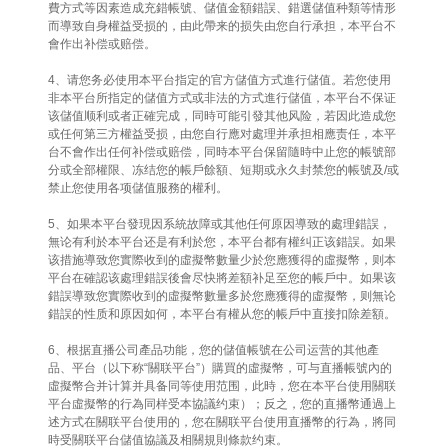
費方式等因素造成充錯帳號、儲值金額錯誤、錯選儲值种類等情形
而導致自身權益受损的，由此帶来的损失由您自行承担，本平台不
會作出补偿或赔偿。
4、请您务必使用本平台指定的官方儲值方式進行儲值。若您使用
非本平台所指定的儲值方式或非法的方式進行儲值，本平台不保证
该儲值顺利或者正確完成，同時可能引發其他风险，若因此造成您
或任何第三方權益受损，由您自行應对處理并承担相應责任，本平
台不會作出任何补偿或赔偿，同時本平台保留隨時中止您的帳號部
分或全部權限、冻结您的帳戶餘額、短期或永久封禁您的帳號及/或
禁止您使用各项儲值服務的權利。
5、如果本平台發現因系統故障或其他任何原因導致的處理錯誤，
無论有利於本平台还是有利於您，本平台都有權纠正该錯誤。如果
该措施導致您實際收到的虛擬幣數量少於您應獲得的虛擬幣，则本
平台在確認该處理錯誤後會尽快將差額补足至您的帳戶中。如果该
錯誤導致您實際收到的虛擬幣數量多於您應獲得的虛擬幣，则無论
錯誤的性质和原因如何，本平台有權从您的帳戶中直接扣除差額。
6、根据直播公司產品功能，您的儲值帳號在公司运营的其他產
品、平台（以下称“關联平台”）購買的虛擬幣，可与直播帳號內的
虛擬幣合并计算并具备同等使用范围，此時，您在本平台使用關联
平台虛擬幣的行為同样受本協議约束）；反之，您的直播幣通過上
述方式在關联平台使用的，您在關联平台使用直播幣的行為，將同
時受關联平台儲值協議及相關規則條款约束。