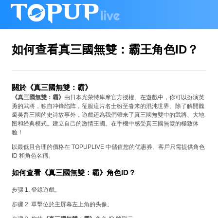
如何查看真三國無雙：霸王角色ID？
關於《真三國無雙：霸》
《真三國無雙：霸》
由日本光荣特库摩官方授權。在遊戲中，你可以扮演英
勇的武將，独自冲锋陷阵，征服這片名士纷至沓来的混沌世界。除了解開魏
蜀吴晋三國的史诗故事外，遊戲还為我們帶来了真三國無雙中的武將、大地
图和经典模式。建立自己的激情王國。在手機中感受真三國無雙的極致体
验！
以最低且合理的價格在 TOPUPLIVE 中儲值您的优惠券。客戶只需提供角色
ID 和角色名稱。
如何查看《真三國無雙：霸》角色ID？
步骤 1. 登錄遊戲。
步骤 2. 單擊位於主屏幕左上角的头像。