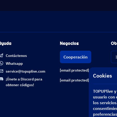
Ayuda
Negocios
Ob
Contáctenos
Cooperación
Whatsapp
[email protected]
service@topuplive.com
Cookies
¡Únete a Discord para
[email protected]
obtener códigos!
TOPUPlive y 
usuario con e
los servicio
consentimien
preferencias