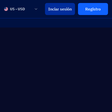
Inciar sesión
Registro
US - USD