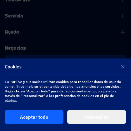
Servicio
Ayuda
Negocios
Cooperación
Cookies
[email protected]
TOPUPlive y sus socios utilizan cookies para recopilar datos de usuario
[email protected]
con el fin de mejorar el contenido del sitio, los anuncios y los servicios.
Haga clic en "Aceptar todo" para dar su consentimiento, o ajústelo a
través de "Personalizar" o las preferencias de cookies en el pie de
Síguenos
página.
Aceptar todo
Personalizar
Copyright 2026 SEA WHALE TECHNOLOGY PTE.LTD. All Rights Reserved.