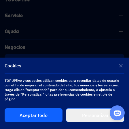
Servicio
Ayuda
Negocios
Cooperación
Cookies
[email protected]
TOPUPlive y sus socios utilizan cookies para recopilar datos de usuario
[email protected]
con el fin de mejorar el contenido del sitio, los anuncios y los servicios.
Haga clic en "Aceptar todo" para dar su consentimiento, o ajústelo a
través de "Personalizar" o las preferencias de cookies en el pie de
Síguenos
página.
Aceptar todo
Personalizar
Copyright 2026 SEA WHALE TECHNOLOGY PTE.LTD. All Rights Reserved.