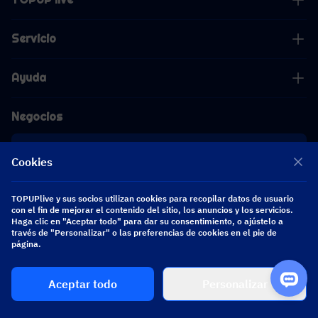
Servicio
Ayuda
Negocios
Cooperación
Cookies
[email protected]
TOPUPlive y sus socios utilizan cookies para recopilar datos de usuario
[email protected]
con el fin de mejorar el contenido del sitio, los anuncios y los servicios.
Haga clic en "Aceptar todo" para dar su consentimiento, o ajústelo a
través de "Personalizar" o las preferencias de cookies en el pie de
Síguenos
página.
Aceptar todo
Personalizar
Copyright 2026 SEA WHALE TECHNOLOGY PTE.LTD. All Rights Reserved.