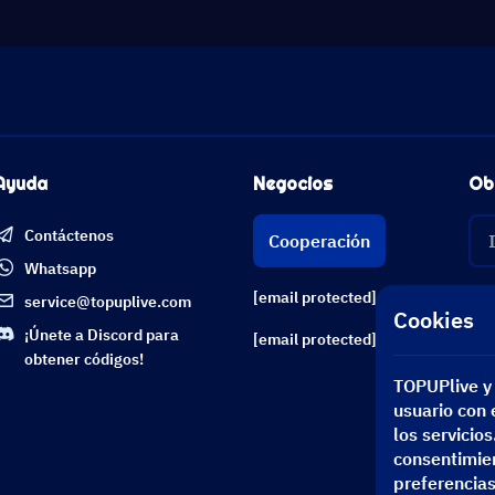
Ayuda
Negocios
Ob
Contáctenos
Cooperación
Whatsapp
[email protected]
service@topuplive.com
Cookies
¡Únete a Discord para
[email protected]
obtener códigos!
TOPUPlive y 
usuario con e
los servicio
consentimien
preferencias