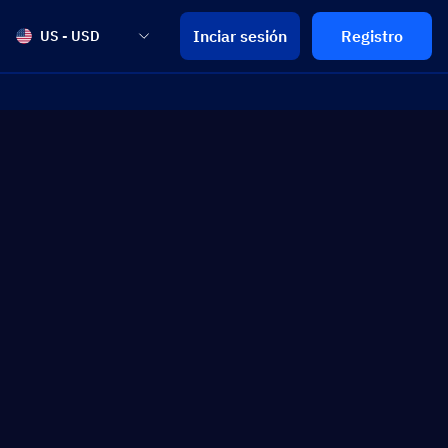
Inciar sesión
Registro
US - USD