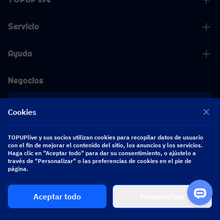
Servicio
Ayuda
Negocios
Cooperación
Cookies
[email protected]
TOPUPlive y sus socios utilizan cookies para recopilar datos de usuario
[email protected]
con el fin de mejorar el contenido del sitio, los anuncios y los servicios.
Haga clic en "Aceptar todo" para dar su consentimiento, o ajústelo a
través de "Personalizar" o las preferencias de cookies en el pie de
Síguenos
página.
Aceptar todo
Personalizar
Copyright 2026 SEA WHALE TECHNOLOGY PTE.LTD. All Rights Reserved.