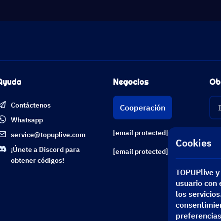
Ayuda
Negocios
Ob
Contáctenos
Cooperación
Whatsapp
[email protected]
service@topuplive.com
Cookies
¡Únete a Discord para
[email protected]
obtener códigos!
TOPUPlive y 
usuario con e
los servicio
consentimien
preferencias