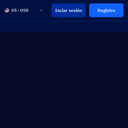
Inciar sesión
Registro
US - USD