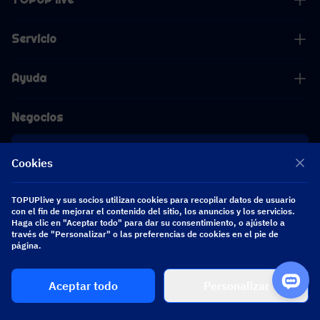
Servicio
Ayuda
Negocios
Cooperación
Cookies
[email protected]
TOPUPlive y sus socios utilizan cookies para recopilar datos de usuario
[email protected]
con el fin de mejorar el contenido del sitio, los anuncios y los servicios.
Haga clic en "Aceptar todo" para dar su consentimiento, o ajústelo a
través de "Personalizar" o las preferencias de cookies en el pie de
Síguenos
página.
Aceptar todo
Personalizar
Copyright 2026 SEA WHALE TECHNOLOGY PTE.LTD. All Rights Reserved.