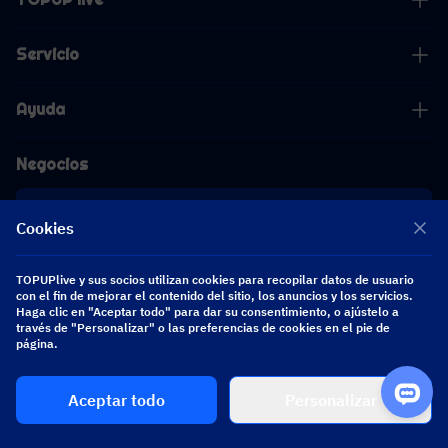
Servicio
Ayuda
Negocios
Cooperación
Cookies
[email protected]
TOPUPlive y sus socios utilizan cookies para recopilar datos de usuario
[email protected]
con el fin de mejorar el contenido del sitio, los anuncios y los servicios.
Haga clic en "Aceptar todo" para dar su consentimiento, o ajústelo a
través de "Personalizar" o las preferencias de cookies en el pie de
Síguenos
página.
Aceptar todo
Personalizar
Copyright 2026 SEA WHALE TECHNOLOGY PTE.LTD. All Rights Reserved.