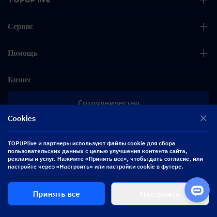
Сервис
Помощь
Бизнес
Сотрудничество
Cookies
[email protected]
[email protected]
TOPUPlive и партнеры используют файлы cookie для сбора
пользовательских данных с целью улучшения контента сайта,
рекламы и услуг. Нажмите «Принять все», чтобы дать согласие, или
Подписывайтесь на нас
настройте через «Настроить» или настройки cookie в футере.
Принять все
Настроить
Copyright 2026 SEA WHALE TECHNOLOGY PTE.LTD. All Rights Reserved.