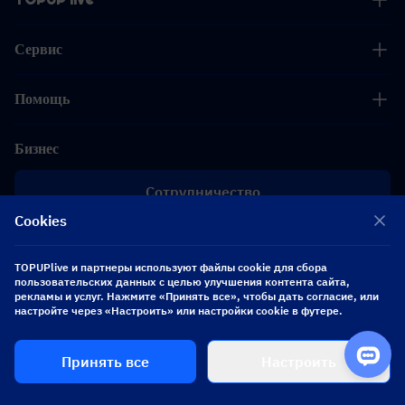
Сервис
Помощь
Бизнес
Сотрудничество
Cookies
[email protected]
[email protected]
TOPUPlive и партнеры используют файлы cookie для сбора
пользовательских данных с целью улучшения контента сайта,
рекламы и услуг. Нажмите «Принять все», чтобы дать согласие, или
Подписывайтесь на нас
настройте через «Настроить» или настройки cookie в футере.
Принять все
Настроить
Copyright 2026 SEA WHALE TECHNOLOGY PTE.LTD. All Rights Reserved.