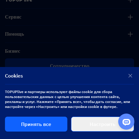
Сервис
Помощь
Бизнес
Сотрудничество
Cookies
[email protected]
[email protected]
TOPUPlive и партнеры используют файлы cookie для сбора
пользовательских данных с целью улучшения контента сайта,
рекламы и услуг. Нажмите «Принять все», чтобы дать согласие, или
Подписывайтесь на нас
настройте через «Настроить» или настройки cookie в футере.
Принять все
Настроить
Copyright 2026 SEA WHALE TECHNOLOGY PTE.LTD. All Rights Reserved.