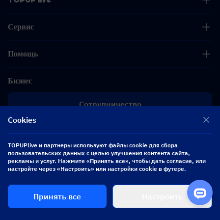
Сервис
Помощь
Бизнес
Сотрудничество
Cookies
[email protected]
[email protected]
TOPUPlive и партнеры используют файлы cookie для сбора
пользовательских данных с целью улучшения контента сайта,
рекламы и услуг. Нажмите «Принять все», чтобы дать согласие, или
Подписывайтесь на нас
настройте через «Настроить» или настройки cookie в футере.
Принять все
Настроить
Copyright 2026 SEA WHALE TECHNOLOGY PTE.LTD. All Rights Reserved.