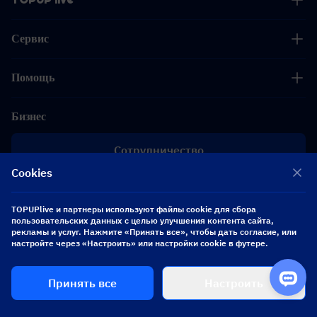
Сервис
Помощь
Бизнес
Сотрудничество
Cookies
[email protected]
[email protected]
TOPUPlive и партнеры используют файлы cookie для сбора
пользовательских данных с целью улучшения контента сайта,
рекламы и услуг. Нажмите «Принять все», чтобы дать согласие, или
Подписывайтесь на нас
настройте через «Настроить» или настройки cookie в футере.
Принять все
Настроить
Copyright 2026 SEA WHALE TECHNOLOGY PTE.LTD. All Rights Reserved.