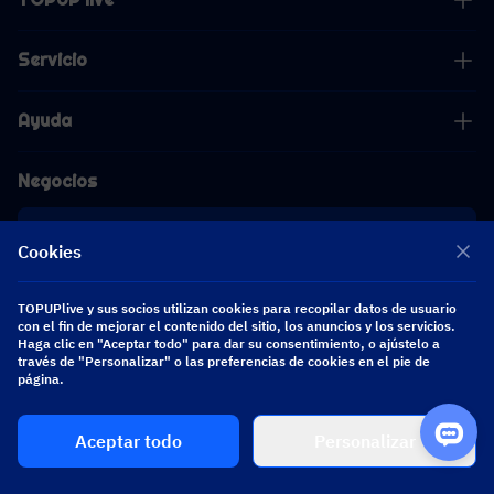
Servicio
Ayuda
Negocios
Cooperación
Cookies
[email protected]
TOPUPlive y sus socios utilizan cookies para recopilar datos de usuario
[email protected]
con el fin de mejorar el contenido del sitio, los anuncios y los servicios.
Haga clic en "Aceptar todo" para dar su consentimiento, o ajústelo a
través de "Personalizar" o las preferencias de cookies en el pie de
Síguenos
página.
Aceptar todo
Personalizar
Copyright 2026 SEA WHALE TECHNOLOGY PTE.LTD. All Rights Reserved.