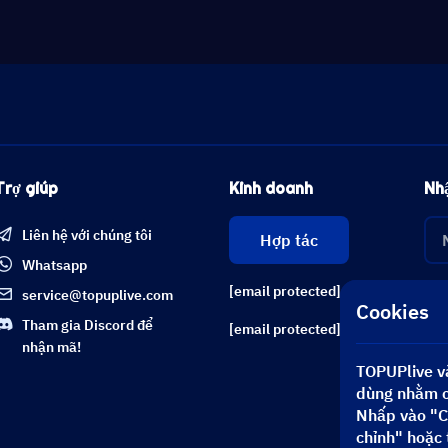
Trợ giúp
Kinh doanh
Nhậ
Liên hệ với chúng tôi
Hợp tác
Whatsapp
[email protected]
service@topuplive.com
Cookies
Tham gia Discord để
[email protected]
nhận mã!
TOPUPlive và
dùng nhằm cả
Nhấp vào "C
chỉnh" hoặc 