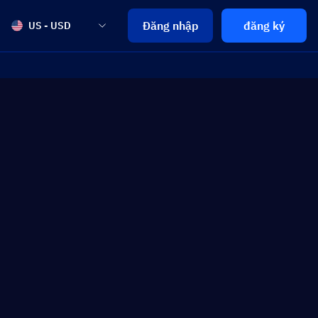
Đăng nhập
đăng ký
US - USD