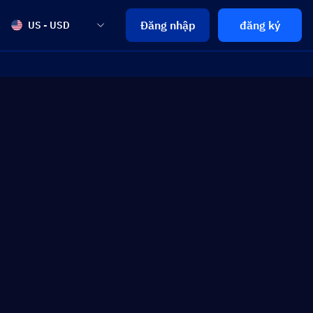
Đăng nhập
đăng ký
US - USD