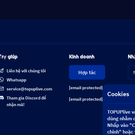
Trợ giúp
Kinh doanh
Nhậ
Liên hệ với chúng tôi
Hợp tác
Whatsapp
[email protected]
service@topuplive.com
Cookies
Tham gia Discord để
[email protected]
nhận mã!
TOPUPlive và
dùng nhằm cả
Nhấp vào "C
chỉnh" hoặc 