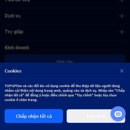
Dịch vụ
Trợ giúp
Kinh doanh
Hợp tác
Cookies
[email protected]
[email protected]
TOPUPlive và các đối tác sử dụng cookie để thu thập dữ liệu người dùng
nhằm cải thiện nội dung trang web, quảng cáo và dịch vụ. Nhấp vào "Chấp
nhận tất cả" để đồng ý hoặc điều chỉnh qua "Tùy chỉnh" hoặc tùy chọn
Theo dõi chúng tôi
cookie ở chân trang.
Chấp nhận tất cả
Tùy chỉnh
Copyright 2026 SEA WHALE TECHNOLOGY PTE.LTD. All Rights Reserved.