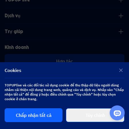
Dịch vụ
Trợ giúp
Kinh doanh
Hợp tác
Cookies
[email protected]
[email protected]
TOPUPlive và các đối tác sử dụng cookie để thu thập dữ liệu người dùng
nhằm cải thiện nội dung trang web, quảng cáo và dịch vụ. Nhấp vào "Chấp
nhận tất cả" để đồng ý hoặc điều chỉnh qua "Tùy chỉnh" hoặc tùy chọn
Theo dõi chúng tôi
cookie ở chân trang.
Chấp nhận tất cả
Tùy chỉnh
Copyright 2026 SEA WHALE TECHNOLOGY PTE.LTD. All Rights Reserved.