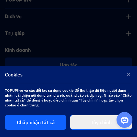
Dịch vụ
Trợ giúp
Kinh doanh
Hợp tác
Cookies
[email protected]
[email protected]
TOPUPlive và các đối tác sử dụng cookie để thu thập dữ liệu người dùng
nhằm cải thiện nội dung trang web, quảng cáo và dịch vụ. Nhấp vào "Chấp
nhận tất cả" để đồng ý hoặc điều chỉnh qua "Tùy chỉnh" hoặc tùy chọn
Theo dõi chúng tôi
cookie ở chân trang.
Chấp nhận tất cả
Tùy chỉnh
Copyright 2026 SEA WHALE TECHNOLOGY PTE.LTD. All Rights Reserved.