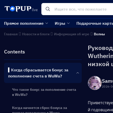
Прямое пополнение
Игры
Подарочные карт
Главная
Новости и блоги
Информация об игре
Волны
Руковод
Contents
Wutheri
низкой 
▍Когда сбрасывается бонус за
пополнение счета в WuWa?
Sam
2026-0
Что такое бонус за пополнение счета
в WuWa?
Приветствуе
Когда начнется сброс бонуса за
й годовщине
первое пополнение в Wuwa