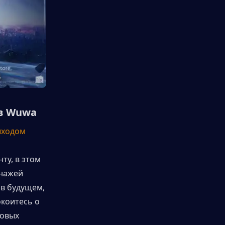
 в Wuwa
ходом 
у, в этом 
нажей 
в будущем, 
коитесь о 
овых 