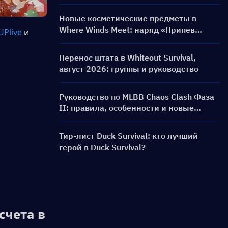
выхода, скины, награды и событие
пополнения
Новые косметические предметы в
Where Winds Meet: наряд «Припев
Plive
и 
тоски» и облик оружия «Безмолвный
голос: Ария герба» уже в игре!
Перенос штата в Whiteout Survival,
август 2026: группы и руководство
Руководство по MLBB Chaos Clash Фаза
II: правила, особенности и новые
обновления
Тир-лист Duck Survival: кто лучший
герой в Duck Survival?
чета в 