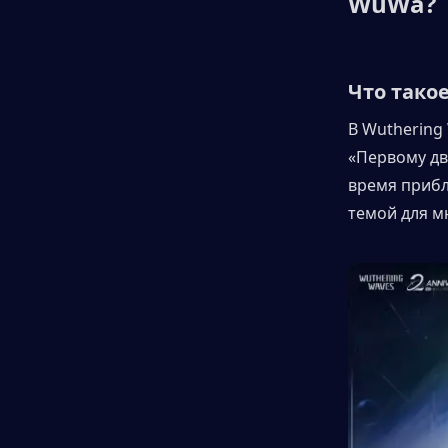
WuWa?
Что тако
В Wuthering
«Первому дв
время прибли
темой для м