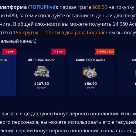
платформа (
ТОП
UPlive
):
 первая трата 
$86.90
 на покупку
я 6480, затем используйте оставшиеся деньги для покуп
нита. В общей сложности вы можете получить 24 960 Аст
тся в 
156 круток — почти в два раза больше
чем вы полу
альный канал.)
у вас всё ещё доступен бонус первого пополнения и вы х
вого персонажа, вы можете использовать его в текущей 
ления версии бонус первого пополнения снова станет до