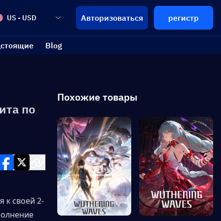
Авторизоваться
регистр
US - USD
стоящие
Blog
Похожие товары
ита по
 к своей 2-
полнение 