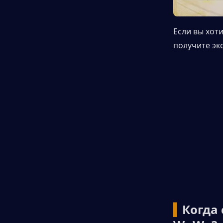
Если вы хот
получите эк
▍
Когда 