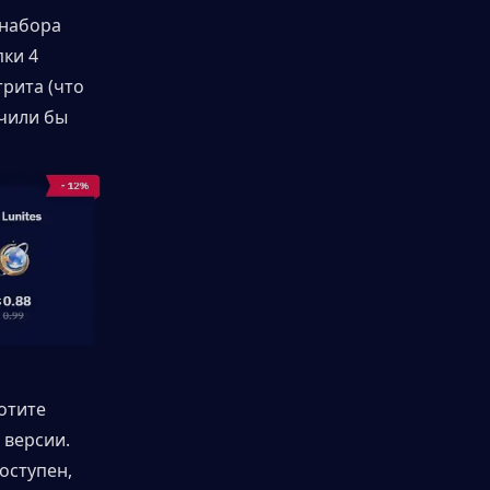
 набора 
ки 4 
рита (что 
чили бы 
отите 
версии. 
ступен, 