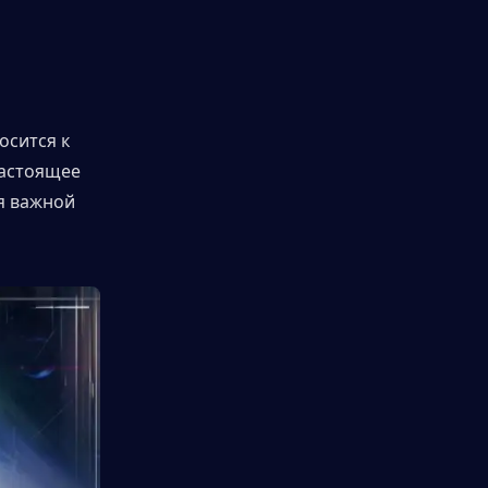
сится к 
астоящее 
я важной 