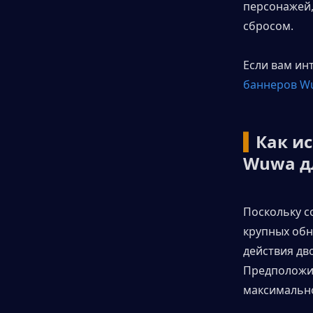
персонажей,
сбросом.
Если вам ин
баннеров Wu
▍
Как ис
Wuwa д
Поскольку с
крупных обн
действия дв
Предположим
максимально