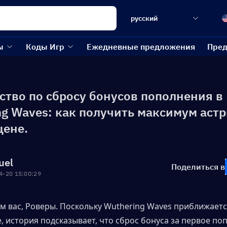
русский
ы
Коды Игр
Ежедневные предложения
Пред
ство по сбросу бонусов пополнения в
ng Waves: как получить максимум астр
цене.
uel
Поделиться в
4-20 15:00:29
м вас, Роверы. Поскольку Wuthering Waves приближается
, история подсказывает, что сброс бонуса за первое по