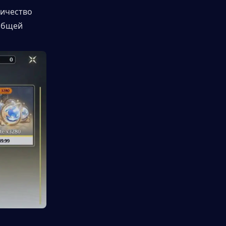
ичество 
общей 