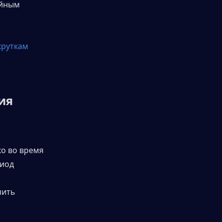
йным 
круткам 
я 
о во время 
иод 
ить 