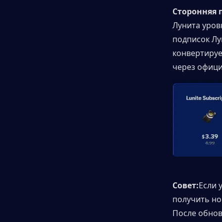
Сторонняя 
Лунита уровн
подписок Лу
конвертируе
через офици
Совет:
Если 
получить но
После обнов