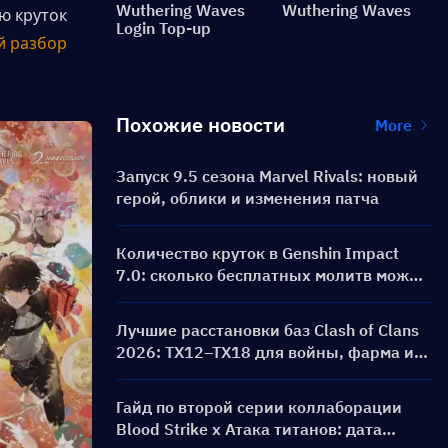
Wuthering Waves
Wuthering Waves
 круток 
Login Top-up
 разбор 
Похожие новости
More
Запуск 9.5 сезона Marvel Rivals: новый
герой, облики и изменения патча
Количество круток в Genshin Impact
7.0: сколько бесплатных молитв можно
получить на Одетту?
Лучшие расстановки баз Clash of Clans
2026: ТХ12–ТХ18 для войны, фарма и
базы «анти-3 звезды»
Гайд по второй серии коллаборации
Blood Strike x Атака титанов: дата