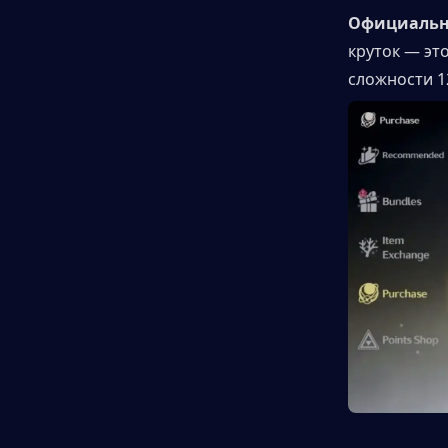
Официальн
круток — эт
сложности 12