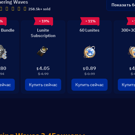
ering Waves
Показать 
258.5k+ sold
8%
- 19%
- 11%
-
 Bundle
Lunite
60 Lunites
300+30
Subscription
.80
4.05
0.89
4
$
$
$
.94
$ 4.99
$ 0.99
$ 
ейчас
Купить сейчас
Купить сейчас
Купить