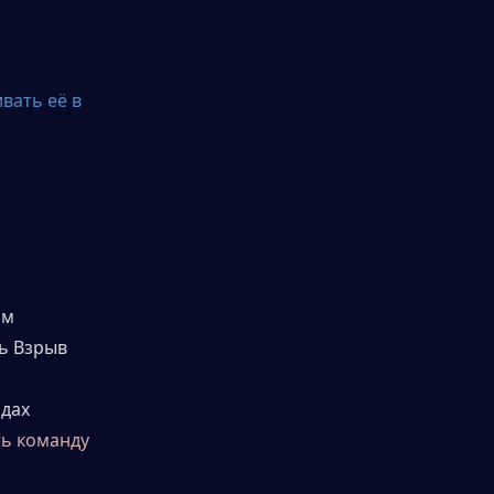
ать её в 
м 
ь Взрыв 
дах 
ь команду 