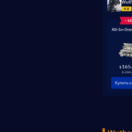
Wuth
4.8
- 1
All-In-One
165
$
$ 200
Купить с