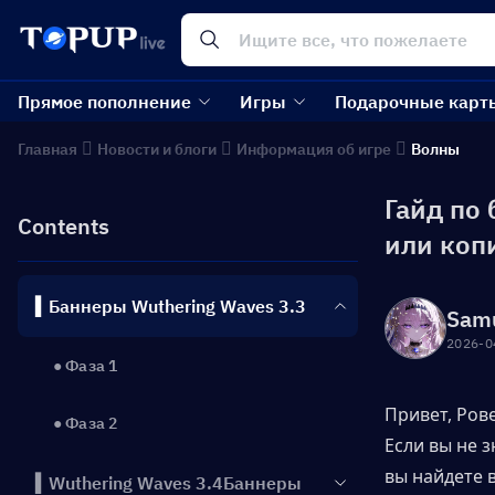
Прямое пополнение
Игры
Подарочные карт
Главная
Новости и блоги
Информация об игре
Волны
Гайд по 
Contents
или коп
▍Баннеры Wuthering Waves 3.3
Sam
2026-0
● Фаза 1
Привет, Ров
● Фаза 2
Если вы не з
вы найдете 
▍Wuthering Waves 3.4Баннеры