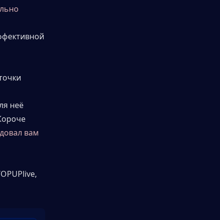
льно 
ффективной 
точки 
я неё 
ороче 
довал вам 
OPUPlive, 