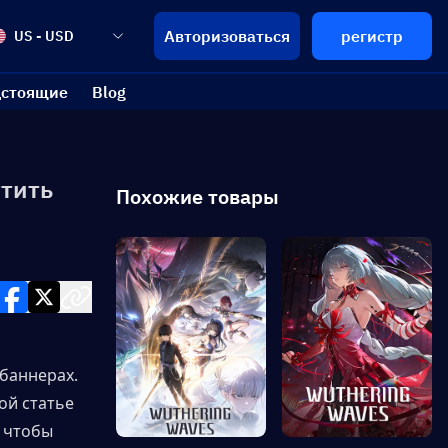
Авторизоваться
регистр
US - USD
стоящие
Blog
утить
Похожие товары
баннерах. 
ой статье 
 чтобы 