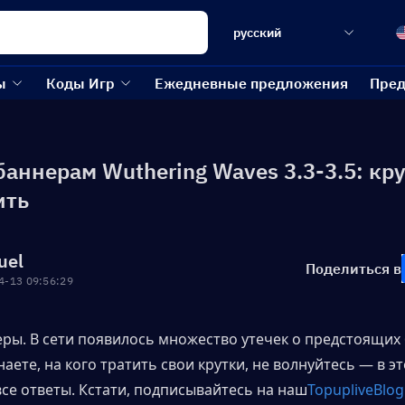
русский
ы
Коды Игр
Ежедневные предложения
Пред
баннерам Wuthering Waves 3.3-3.5: кр
ить
uel
Поделиться в
4-13 09:56:29
еры. В сети появилось множество утечек о предстоящих 
наете, на кого тратить свои крутки, не волнуйтесь — в эт
все ответы. Кстати, подписывайтесь на наш
TopupliveBlog