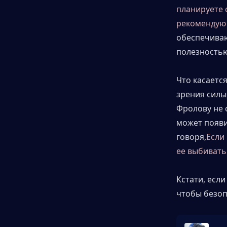
планируете с
рекомендую 
обеспечиваю
полезностью
Что касаетс
зрения силы
Фролову не с
может появи
говоря,
Если
ее выбивать
Кстати, если
чтобы безоп