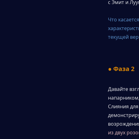
с Эмит и Лу
Что касается
характерист
текущей верс
● Фаза 2
Давайте взг
напарником,
Слияния для
демонстрирую
возрождения
из двух роз