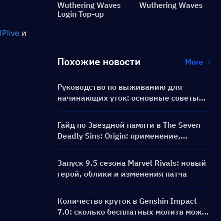
Wuthering Waves
Wuthering Waves
Login Top-up
Plive
и 
Похожие новости
More
Руководство по выживанию для
начинающих уток: основные советы
для новых игроков
Гайд по Звездной памяти в The Seven
Deadly Sins: Origin: применение,
способы получения и советы по
эффективному использованию
Запуск 9.5 сезона Marvel Rivals: новый
герой, облики и изменения патча
Количество круток в Genshin Impact
7.0: сколько бесплатных молитв можно