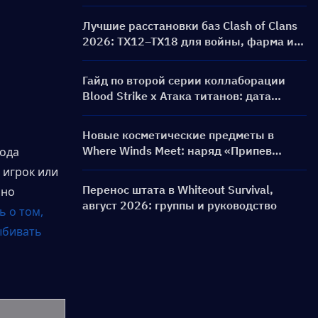
получить на Одетту?
Лучшие расстановки баз Clash of Clans
2026: ТХ12–ТХ18 для войны, фарма и
базы «анти-3 звезды»
Гайд по второй серии коллаборации
Blood Strike x Атака титанов: дата
выхода, скины, награды и событие
пополнения
Новые косметические предметы в
Where Winds Meet: наряд «Припев
ода 
тоски» и облик оружия «Безмолвный
игрок или 
голос: Ария герба» уже в игре!
Перенос штата в Whiteout Survival,
но 
август 2026: группы и руководство
 о том, 
бивать 