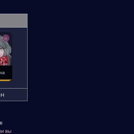
ан
 
и вы 