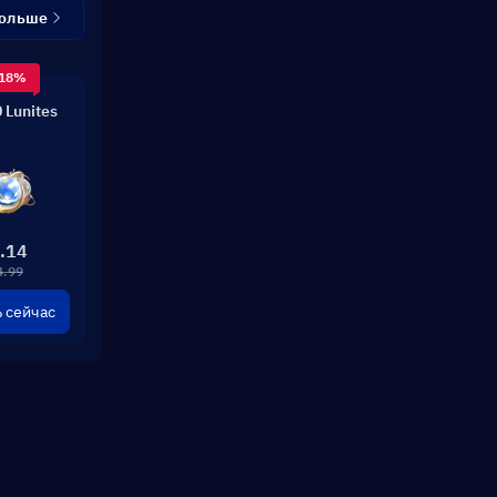
больше
 18%
 Lunites
.14
4.99
 сейчас