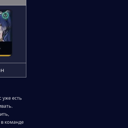
ан
 уже есть 
вать. 
ть, 
в команде 