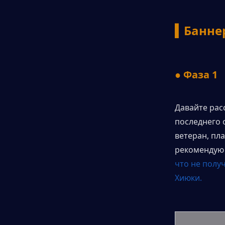
▍Баннер
● Фаза 1
Давайте рас
последнего 
ветеран, пл
рекомендую 
что не полу
Хиюки.