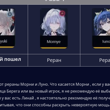
й пошел
Реран
Рер
т рераны Морни и Луно. Что касается Морни , если у вас
ца Берега или вы новый игрок, я не рекомендую её выби
 у вас есть Линай , я настоятельно рекомендую её получи
итывая, что они способны раскрыть невероятную мощь 