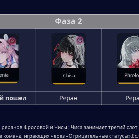
Фаза 2
й пошел
Реран
Рер
 реранов Фроловой и Чисы : Чиса занимает третий слот в
 команд, играющих через «Отрицательные статусы».
Есл