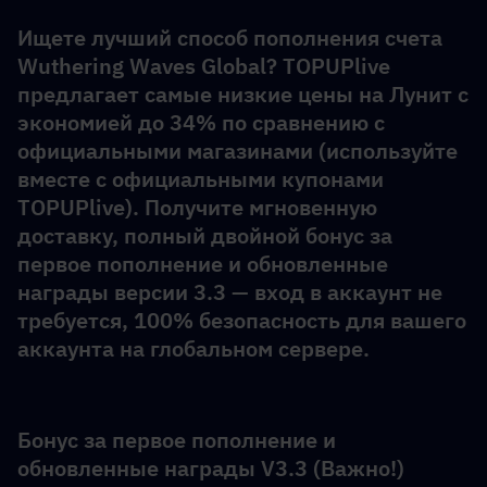
Ищете лучший способ пополнения счета 
Wuthering Waves Global? TOPUPlive 
предлагает самые низкие цены на Лунит с 
экономией до 34% по сравнению с 
официальными магазинами (используйте 
вместе с официальными купонами 
TOPUPlive). Получите мгновенную 
доставку, полный двойной бонус за 
первое пополнение и обновленные 
награды версии 3.3 — вход в аккаунт не 
требуется, 100% безопасность для вашего 
аккаунта на глобальном сервере.
Бонус за первое пополнение и 
обновленные награды V3.3 (Важно!)