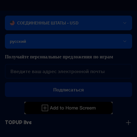
СОЕДИНЕННЫЕ ШТАТЫ - USD
русский
Получайте персональные предложения по играм
Подписаться
TOPUP live