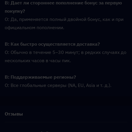
В: Дает ли стороннее пополнение бонус за первую 
покупку?
О: Да, применяется полный двойной бонус, как и при 
официальном пополнении.
В: Как быстро осуществляется доставка?
О: Обычно в течение 5–30 минут; в редких случаях до 
нескольких часов в часы пик.
В: Поддерживаемые регионы?
О: Все глобальные серверы (NA, EU, Asia и т. д.).
Отзывы