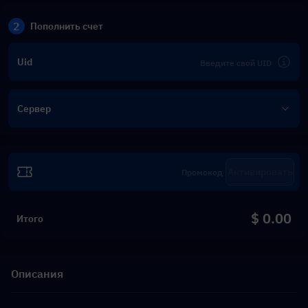
2
Пополнить счет
Uid
Сервер
Активировать
$ 0.00
Итого
Описания