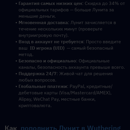
Гарантия самых низких цен
: Скидка до 34% от 
официальных тарифов — больше Лунита за 
меньшие деньги.
Мгновенная доставка
: Лунит зачисляется в 
течение нескольких минут (проверьте 
внутриигровую почту).
Вход в аккаунт не требуется
: Просто введите 
ваш  
ID игрока (UID)
  — самый безопасный 
метод.
Безопасно и официально
: Официальные 
каналы, безопасность аккаунта превыше всего.
Поддержка 24/7
: Живой чат для решения 
любых вопросов.
Глобальные платежи
: PayPal, кредитные/
дебетовые карты (Visa/Mastercard/AMEX), 
Alipay, WeChat Pay, местные банки, 
криптовалюта.
Как  
пополнить Лунит в Wuthering 