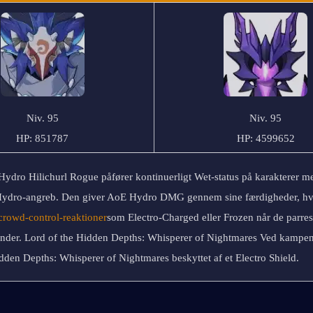
Niv. 95
Niv. 95
HP: 851787
HP: 4599652
Hydro Hilichurl Rogue påfører kontinuerligt Wet-status på karakterer me
Hydro-angreb. Den giver AoE Hydro DMG gennem sine færdigheder, hvil
crowd-control-reaktioner
som Electro-Charged eller Frozen når de parres
nder. Lord of the Hidden Depths: Whisperer of Nightmares Ved kampens 
dden Depths: Whisperer of Nightmares beskyttet af et Electro Shield.