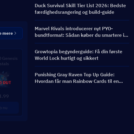
bannere og belønninger
Duck Survival Skill Tier List 2026: Bedste
færdighedsrangering og build-guide
Marvel Rivals introducerer nyt PYO-
e mere
bundtformat: Sådan køber du smartere i
butiksopdateringen til sæson 9.5
Growtopia begynderguide: Få din første
World Lock hurtigt og sikkert
 Genesis
stals
Punishing Gray Raven Top Up Guide:
Hvordan får man Rainbow Cards til en
D OUT
bedre pris?
4.99
b nu