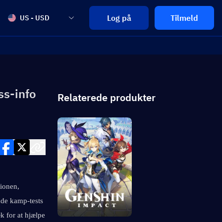
Log på
Tilmeld
US - USD
ss-info
Relaterede produkter
ionen, 
de kamp-tests 
for at hjælpe 