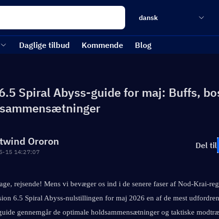
dansk
Daglige tilbud
Kommende
Blog
.5 Spiral Abyss-guide for maj: Buffs, bo
-sammensætninger
twind Ororon
Del til
5-15 14:27:07
ge, rejsende! Mens vi bevæger os ind i de senere faser af Nod-Krai-reg
sion 6.5 Spiral Abyss-nulstillingen for maj 2026 en af de mest udfordren
 guide gennemgår de optimale holdsammensætninger og taktiske modtræk 