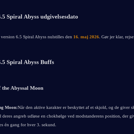
.5 Spiral Abyss udgivelsesdato
version 6.5 Spiral Abyss nulstilles den
16. maj 2026
. Gør jer klar, rejs
.5 Spiral Abyss Buffs
of the Abyssal Moon
ing Moon:
Når den aktive karakter er beskyttet af et skjold, og de giver sk
l deres angreb udløse en chokbølge ved modstanderens position, der g
es én gang for hver 3. sekund.