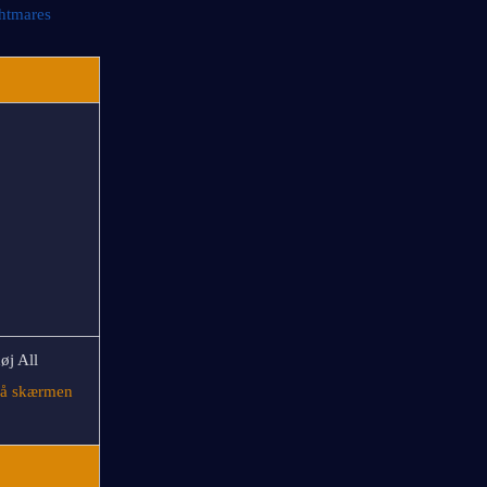
ghtmares
j All 
på skærmen 