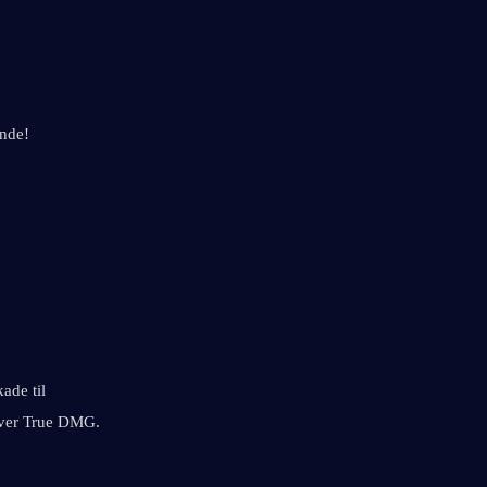
ende!
ade til 
iver True DMG. 