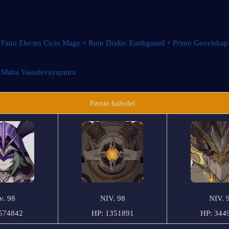
Fatui Electro Cicin Mage + Ruin Drake: Earthguard + Primo Geovishap
 
Maha Vasudevayaputra
Første halvdel
v. 98
NIV. 98
NIV. 
574842
HP: 1351891
HP: 344