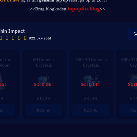
OPUPlive
 og få din 
genshin top up 
rabat på op til 28%!
topupliveblog
>>
Brug blogkoden:
<<
hin Impact
S
922.5k+ sold
of the
60 Genesis
300+30 Genesis
980+110
 Moon
Crystals
Crystals
Cry
OUT
SOLD OUT
SOLD OUT
SOL
99
0.99
4.99
1
$
$
$
nu
Køb nu
Køb nu
Kø