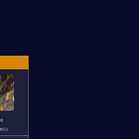
98
9051