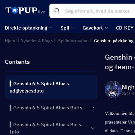
Direkte optankning
Spil
Gavekort
CD-KEY
Hjem
Nyheder & Blogs
Spilinformation
Genshin -påvirkning
Genshin 6
Contents
og team
▍Genshin 6.5 Spiral Abyss
Nigh
udgivelsesdato
2026-0
▍Genshin 6.5 Spiral Abyss Buffs
Velkommen tilba
præsenterer Ver
▍Genshin 6.5 Spiral Abyss Boss
til dato. Denne
Info