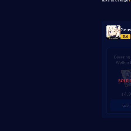
ikke at besøge
T
Gens
5.0
Blessing 
Welkin
SOLD 
4.
$
Køb 