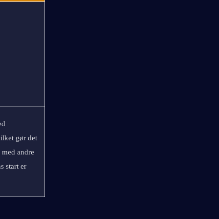
d 
ket gør det 
 med andre 
start er 