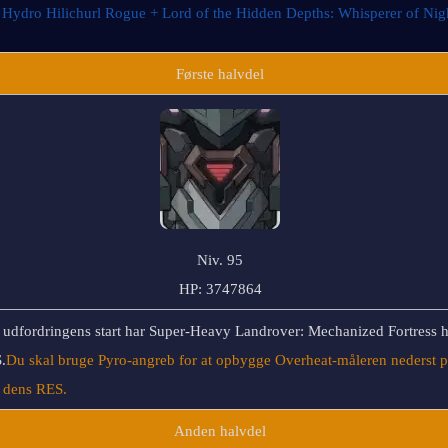
 
Hydro Hilichurl Rogue + Lord of the Hidden Depths: Whisperer of Ni
Første halvdel
Niv. 95
HP: 3747864
 udfordringens start har Super-Heavy Landrover: Mechanized Fortress hø
.
Du skal bruge Pyro-angreb for at opbygge Overheat-måleren nederst 
 dens RES. 
Anden halvdel