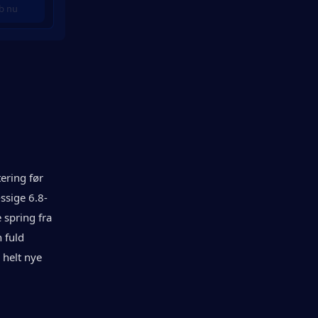
b nu
ring før 
ssige 6.8-
spring fra 
fuld 
 helt nye 