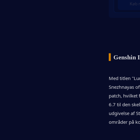
Køb 
▍
Genshin I
Med titlen "Lu
Snezhnayas off
patch, hvilket
6.7 til den sk
udgivelse af S
områder på kor