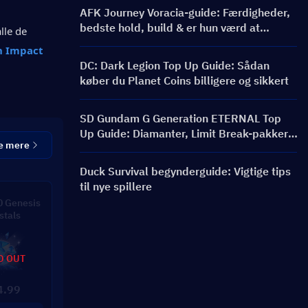
AFK Journey Voracia-guide: Færdigheder,
bedste hold, build & er hun værd at
lle de 
trække?
 Impact 
DC: Dark Legion Top Up Guide: Sådan
køber du Planet Coins billigere og sikkert
SD Gundam G Generation ETERNAL Top
Up Guide: Diamanter, Limit Break-pakker,
e mere
priser og genopfyldningsmetoder
Duck Survival begynderguide: Vigtige tips
til nye spillere
 Genesis
stals
D OUT
4.99