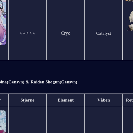
Cryo
⭐⭐⭐⭐⭐
Catalyst
bina(Gensyn) & Raiden Shogun(Gensyn)
r
Stjerne
Element
Våben
Ret