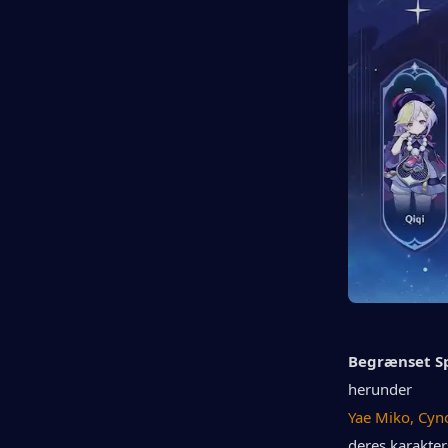
Begrænset S
herunder
Yae Miko, Cyno
deres karakter