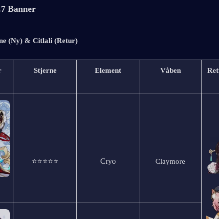
.7 Banner
e (Ny) & Citlali (Retur)
r
Stjerne
Element
Våben
Ret
Cryo
⭐⭐⭐⭐⭐
Claymore