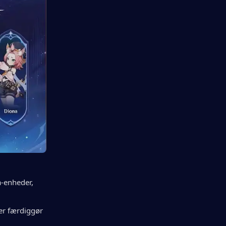
-enheder, 
der færdiggør 