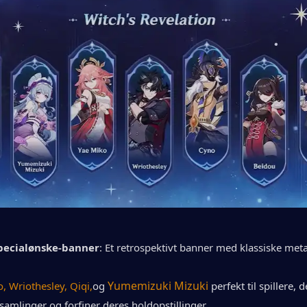
pecialønske-banner
: Et retrospektivt banner med klassiske meta
 Yumemizuki Mizuki 
, Wriothesley, Qiqi,
og
perfekt til spillere, 
samlinger og forfiner deres holdopstillinger.