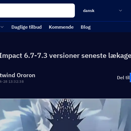
dansk
Daglige tilbud
Kommende
Blog
Impact 6.7-7.3 versioner seneste lækage
twind Ororon
Del til
4-28 13:32:38