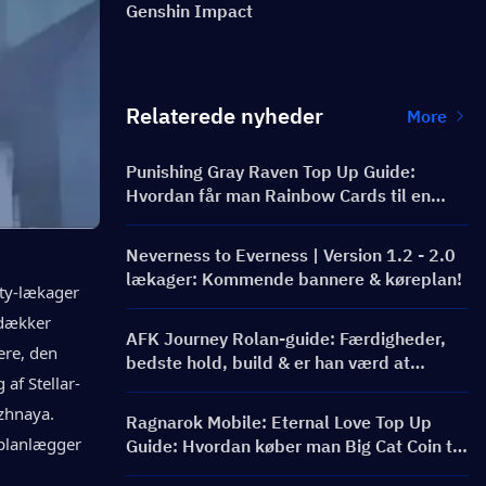
Genshin Impact
Relaterede nyheder
More
Punishing Gray Raven Top Up Guide:
Hvordan får man Rainbow Cards til en
bedre pris?
Neverness to Everness | Version 1.2 - 2.0
lækager: Kommende bannere & køreplan!
y-lækager 
dækker 
AFK Journey Rolan-guide: Færdigheder,
re, den 
bedste hold, build & er han værd at
af Stellar-
trække?
zhnaya. 
Ragnarok Mobile: Eternal Love Top Up
 planlægger 
Guide: Hvordan køber man Big Cat Coin til
en bedre pris?