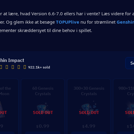
er at lære, hvad Version 6.6-7.0 ellers har i vente? Læs videre for a
er. Og glem ikke at besøge
TOPUPlive
 nu for strømlinet 
Genshin
menter skræddersyet til dine behov i spillet.
hin Impact
S
922.1k+ sold
of the
60 Genesis
300+30 Genesis
980+110
 Moon
Crystals
Crystals
Cry
OUT
SOLD OUT
SOLD OUT
SOL
99
0.99
4.99
1
$
$
$