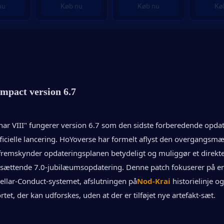
nu
Køb nu
Køb nu
Kø
mpact version 6.7
nar VIII" fungerer version 6.7 som den sidste forberedende opdate
icielle lancering. HoYoverse har formelt aflyst den overgangsmæ
 fremskynder opdateringsplanen betydeligt og muliggør et direkte 
elsættende 7.0-jubilæumsopdatering. Denne patch fokuserer på en 
tellar-Conduct-systemet, afslutningen på
Nod-Krai
 historielinje og
tet, der kan udforskes, uden at der er tilføjet nye artefakt-sæt.