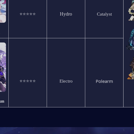
Hydro
⭐⭐⭐⭐⭐
Catalyst
a
Polearm
⭐⭐⭐⭐⭐
Electro
un