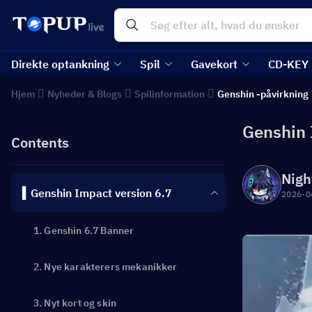
Direkte optankning
Spil
Gavekort
CD-KEY
Hjem
Nyheder & Blogs
Spilinformation
Genshin -påvirkning
Genshin 
Contents
Nigh
▍Genshin Impact version 6.7
2026-0
1. Genshin 6.7 Banner
2. Nye karakterers mekanikker
3. Nyt kort og skin