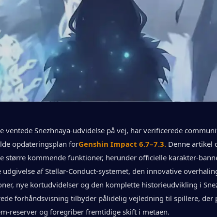
 ventede Snezhnaya-udvidelse på vej, har verificerede communit
ulde opdateringsplan for
Genshin Impact 6.7–7.3.
Denne artikel 
e større kommende funktioner, herunder officielle karakter-banne
udgivelse af Stellar-Conduct-systemet, den innovative overhaling 
ner, nye kortudvidelser og den komplette historieudvikling i Sne
ede forhåndsvisning tilbyder pålidelig vejledning til spillere, der
-reserver og foregriber fremtidige skift i metaen.