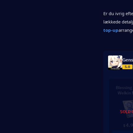
Er du ivrig eft
lækkede detalj
top-up
arrange
Gens
5.0
Blessing 
Welkin
SOLD 
4.
$