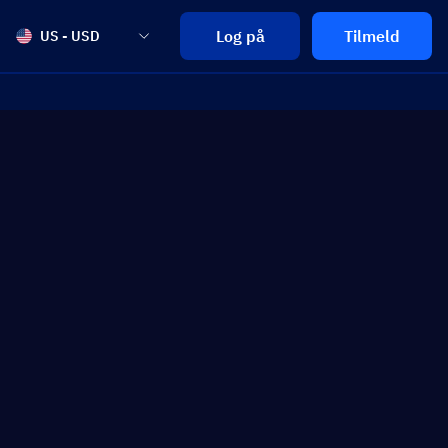
Log på
Tilmeld
US - USD