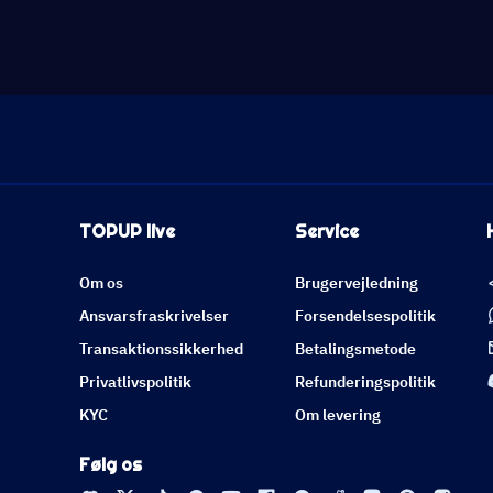
TOPUP live
Service
Om os
Brugervejledning
Ansvarsfraskrivelser
Forsendelsespolitik
Transaktionssikkerhed
Betalingsmetode
Privatlivspolitik
Refunderingspolitik
KYC
Om levering
Følg os