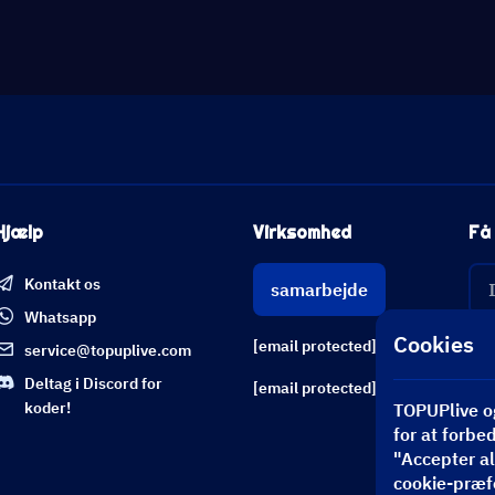
Hjælp
Virksomhed
Få 
Kontakt os
samarbejde
Whatsapp
Cookies
[email protected]
service@topuplive.com
Deltag i Discord for
[email protected]
koder!
TOPUPlive og
for at forbe
"Accepter all
cookie-præf