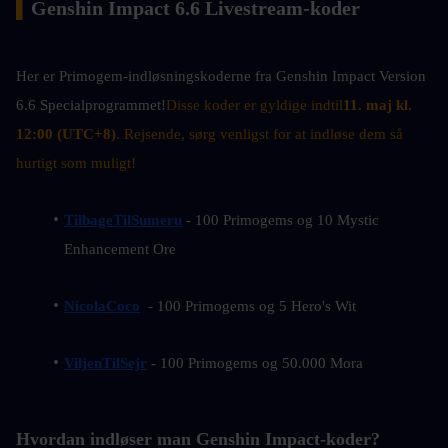
▍
Genshin Impact 6.6 Livestream-koder
Her er Primogem-indløsningskoderne fra Genshin Impact Version 
6.6 Specialprogrammet!
Disse koder er gyldige indtil
11. maj kl. 
12:00 (UTC+8)
. Rejsende, sørg venligst for at indløse dem så 
hurtigt som muligt!
TilbageTilSumeru
 - 100 Primogems og 10 Mystic 
Enhancement Ore
NicolaCoco
  - 100 Primogems og 5 Hero's Wit
ViljenTilSejr
 - 100 Primogems og 50.000 Mora
Hvordan indløser man Genshin Impact-koder?