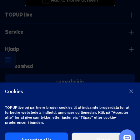
TOPUP live
Service
Hjælp
Virksomhed
samarbejde
Cookies
[email protected]
[email protected]
TOPUPlive og partnere bruger cookies til at indsamle brugerdata for at
forbedre webstedets indhold, annoncer og tjenester. Klik på "Accepter
alle" for at give samtykke, eller juster via "Tilpas" eller cookie-
præferencer i bunden.
Følg os