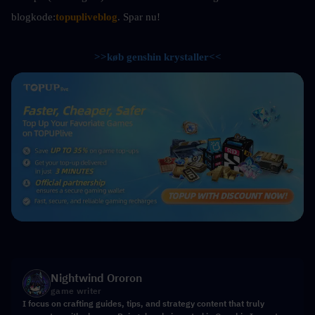
blogkode:
topupliveblog
. Spar nu! 
>>køb genshin krystaller<<
Nightwind Ororon
game writer
I focus on crafting guides, tips, and strategy content that truly