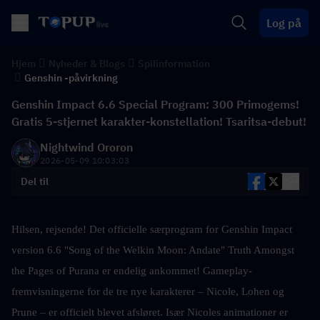
Log på
Hjem
Nyheder & Blogs
Spilinformation
Genshin -påvirkning
Genshin Impact 6.6 Special Program: 300 Primogems!
Gratis 5-stjernet karakter-konstellation! Tsaritsa-debut!
Nightwind Ororon
2026-05-09 10:03:03
Del til
Hilsen, rejsende! Det officielle særprogram for Genshin Impact 
version 6.6 "Song of the Welkin Moon: Andate" Truth Amongst 
the Pages of Purana er endelig ankommet! Gameplay-
fremvisningerne for de tre nye karakterer – Nicole, Lohen og 
Prune – er officielt blevet afsløret. Især Nicoles animationer er 