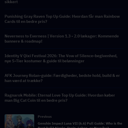
sikkert
Punishing Gray Raven Top Up Guide: Hvordan får man Rainbow
Cards til en bedre pris?
Neverness to Everness | Version 1.3 - 2.0 lækager: Kommende
bannere & roadmap!
Identity V Qixi Festival 2026: The Vow of Silence-begivenhed,
nye S-Tier kostumer & guide til belønninger
AFK Journey Rolan-guide: Færdigheder, bedste hold, build & er
han værd at trække?
Ragnarok Mobile: Eternal Love Top Up Guide: Hvordan køber
man Big Cat Coin til en bedre pris?
Previous
Genshin Impact Luna VII (6.6) Pull Guide: Who is the
Best Pull? Nicole, Durin, Lohen, or Mavuika?