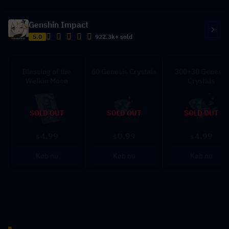
Genshin Impact
5.0
922.3k+ sold
Blessing of the
60 Genesis Crystals
300+30 Genesis
Welkin Moon
Crystals
SOLD OUT
SOLD OUT
SOLD OUT
4.99
0.99
4.99
$
$
$
Køb nu
Køb nu
Køb nu