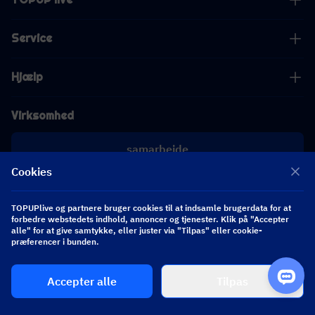
Service
Hjælp
Virksomhed
samarbejde
Cookies
[email protected]
[email protected]
TOPUPlive og partnere bruger cookies til at indsamle brugerdata for at
forbedre webstedets indhold, annoncer og tjenester. Klik på "Accepter
alle" for at give samtykke, eller juster via "Tilpas" eller cookie-
Følg os
præferencer i bunden.
Accepter alle
Tilpas
Copyright 2026 SEA WHALE TECHNOLOGY PTE.LTD. All Rights Reserved.