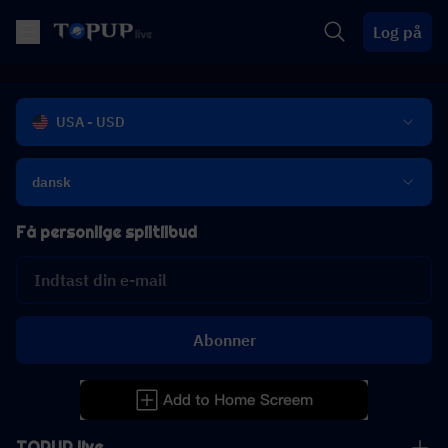
Log på
USA - USD
dansk
Få personlige spiltilbud
Abonner
TOPUP live