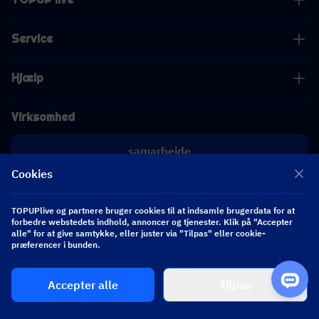
Service
Hjælp
Virksomhed
samarbejde
Cookies
[email protected]
[email protected]
TOPUPlive og partnere bruger cookies til at indsamle brugerdata for at
forbedre webstedets indhold, annoncer og tjenester. Klik på "Accepter
alle" for at give samtykke, eller juster via "Tilpas" eller cookie-
Følg os
præferencer i bunden.
Accepter alle
Tilpas
Copyright 2026 SEA WHALE TECHNOLOGY PTE.LTD. All Rights Reserved.