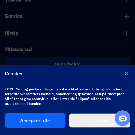
Service
Hjælp
Virksomhed
samarbejde
Cookies
[email protected]
[email protected]
TOPUPlive og partnere bruger cookies til at indsamle brugerdata for at
forbedre webstedets indhold, annoncer og tjenester. Klik på "Accepter
alle" for at give samtykke, eller juster via "Tilpas" eller cookie-
Følg os
præferencer i bunden.
Accepter alle
Tilpas
Copyright 2026 SEA WHALE TECHNOLOGY PTE.LTD. All Rights Reserved.