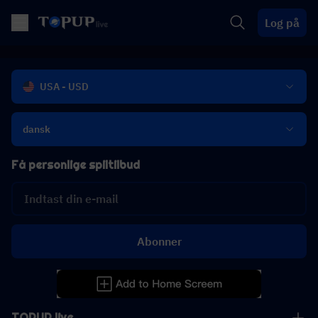
Log på
USA - USD
dansk
Få personlige spiltilbud
Abonner
TOPUP live