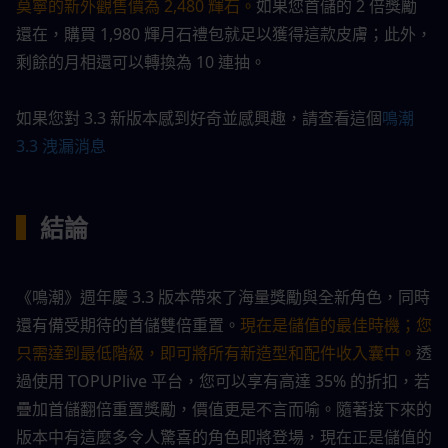
莫寧的新外觀售價為 2,480 輝石。
如果您首儲的 2 倍獎勵
還在，購買 1,980 輝月石禮包就足以獲得這款皮膚；此外，
剩餘的月相還可以轉換為 10 連抽。
如果您對 3.3 新版本感到好奇並感興趣，請查看這個
鳴潮 
3.3 洩漏消息
▍
結論
《鳴潮》週年慶 3.3 版本帶來了海量獎勵與全新角色，同時
還有備受期待的首儲雙倍重置。
現在是儲值的最佳時機；您
只需達到最低階級，即可將所有新造型和配件收入囊中。
透
過使用 TOPUPlive 平台，您可以享有高達 35% 的折扣，若
疊加首儲翻倍重置獎勵，價值更是不言而喻。隨著接下來的
版本中有這麼多令人驚喜的角色即將登場，現在正是儲值的