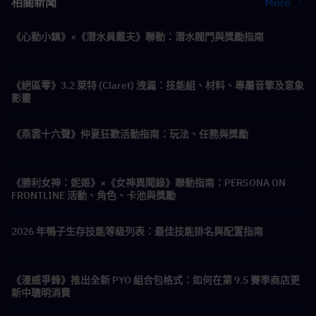
相關新聞
More
《心動小鎮》×《潛水員戴夫》聯動：潛水閥門與獎勵指南
《絕區零》3.2 萊特 (Claret) 洩漏：技能組、材料、專屬音擎及意象
影畫
《燕雲十六聲》仲夏狂歡活動指南：玩法、任務與獎勵
《勝利女神：妮姬》×《女神異聞錄》聯動指南：PERSONA ON
FRONTLINE 活動、角色、卡池與獎勵
2026 年鴨子生存技能等級列表：最佳技能排名與配置指南
《漫威爭鋒》推出全新 PYO 組合包格式：如何在第 9.5 賽季商店更
新中聰明消費