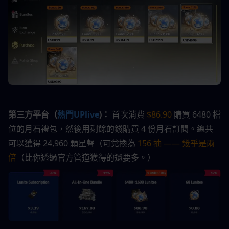
第三方平台（
熱門
UPlive
)：
 首次消費 
$86.90
 購買 6480 檔
位的月石禮包，然後用剩餘的錢購買 4 份月石訂閱。總共
可以獲得 24,960 顆星聲（可兌換為 
156 抽 —— 幾乎是兩
倍
（比你透過官方管道獲得的還要多。）