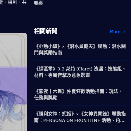
技能、機制、共
鳴潮
相關新聞
More
《心動小鎮》×《潛水員戴夫》聯動：潛水閥
門與獎勵指南
《絕區零》3.2 萊特 (Claret) 洩漏：技能組、
材料、專屬音擎及意象影畫
《燕雲十六聲》仲夏狂歡活動指南：玩法、
任務與獎勵
《勝利女神：妮姬》×《女神異聞錄》聯動指
南：PERSONA ON FRONTLINE 活動、角
色、卡池與獎勵