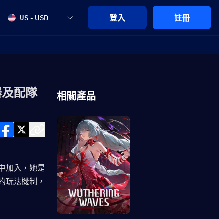
登入
註冊
US - USD
器及配隊
相關產品
中加入，她是
的玩法機制，