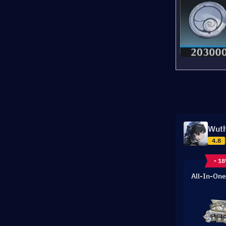
Wuth
4.8
- 1
All-In-One