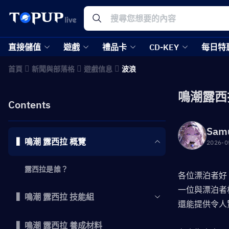
直接儲值
遊戲
禮品卡
CD-KEY
每日特
首頁
新聞與部落格
遊戲信息
波浪
鳴潮露西
Contents
Sam
▍鳴潮 露西拉 概覽
2026-0
露西拉是誰？
各位漂泊者好
一位與漂泊者
▍鳴潮 露西拉 技能組
還能提供令人
▍鳴潮 露西拉 養成材料