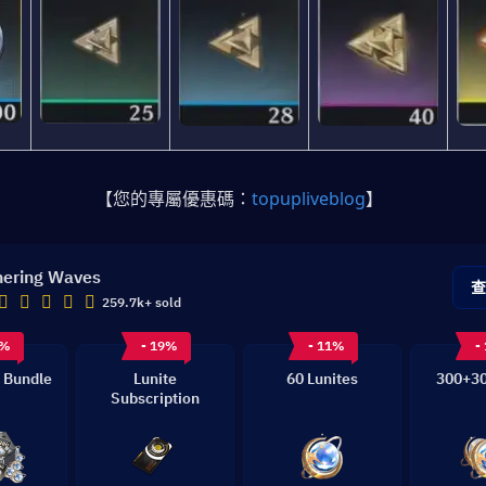
【您的專屬優惠碼：
topupliveblog
】
ering Waves
259.7k+ sold
8%
- 19%
- 11%
-
 Bundle
Lunite
60 Lunites
300+30
Subscription