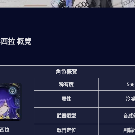
露西拉 概覽
角色概覽
稀有度
5★
屬性
冷
武器類型
音感
西拉
戰鬥定位
副輸