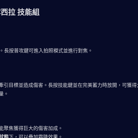
露西拉 技能組
連擊。長按普攻鍵可進入拍照模式並進行對焦。
牽引目標並造成傷害。長按技能鍵並在完美蓄力時放開，可獲得
量。
能聚焦獲得巨大的傷害加成。
狀態
下，可以疊加霜降效果。