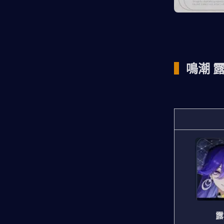
▍
鳴潮 
露