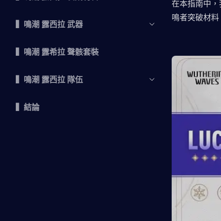
在本指南中，
鳴者突破材料
▍鳴潮 露西拉 武器
▍鳴潮 露希拉 聲骸套裝
▍鳴潮 露西拉 隊伍
▍結論