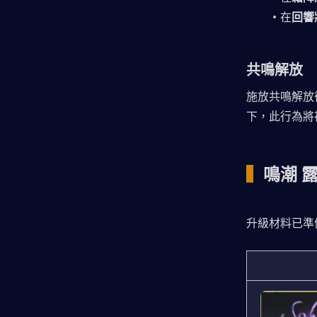
在
回響
共鳴解放
施放共鳴解放
下，此行為將
▍
鳴潮 
升級材料已準