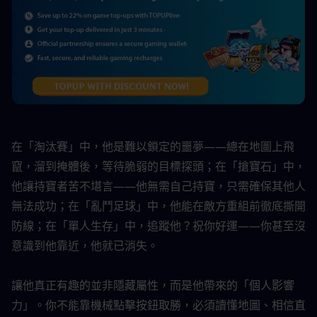
在「淘汰賽」中，他是難以鎖定的噩夢——總在地圖上飛
竄，溜到掩體後，等待脆弱的目標探頭；在「搶寶石」中，
他讓持寶者苦不堪言——他無需自己持寶，只需確保其他人
無法成功；在「亂鬥足球」中，他能在敵方重組前徹底撕開
防線；在「單人生存」中，追蹤他？祝你好運——你甚至沒
意識到他靠近，他就已消失。
讓他真正有趣的並非隱藏屬性，而是他帶來的「個人影響
力」。你不能靠機械點擊按鈕取勝，必須讀懂地圖、相信直