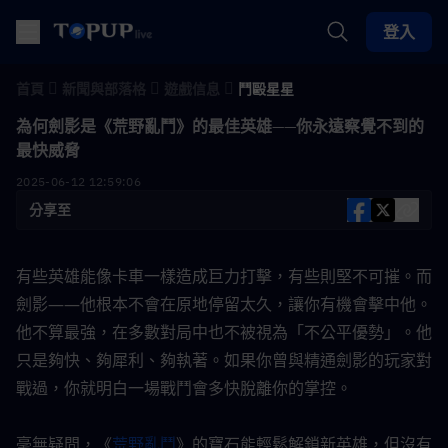
登入
首頁
新聞與部落格
遊戲信息
鬥毆星星
為何劍影是《荒野亂鬥》的最佳英雄——你永遠察覺不到的
最快威脅
2025-06-12 12:59:06
分享至
有些英雄能像卡車一樣造成巨力打擊，有些則堅不可摧。而
劍影——他根本不會在原地停留太久，讓你有機會擊中他。
他不算最強，在多數對局中也不被視為「不公平優勢」。他
只是夠快、夠犀利、夠執著。如果你曾與精通劍影的玩家對
戰過，你就明白一場戰鬥會多快脫離你的掌控。
毫無疑問，《
荒野亂鬥
》的寶石能輕鬆解鎖新英雄，但沒有