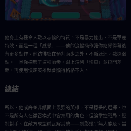
他身上有種令人難以忘懷的特質。不是暴力輸出，不是華麗
特效，而是一種「感覺」——他的流暢操作讓你總覺得幕後
有更多動作。他彷彿總在預判兩步之外，不斷迂迴，戳探弱
點。一旦你適應了這種節奏，跟上這列「快車」並拉開差
距，再使用慢速英雄就會顯得格格不入。
總結
所以，他或許並非紙面上最強的英雄，不是穩妥的選擇，也
不是所有人在徵召模式中會禁用的角色。但論掌控戰局、壓
制對手、在敵方成型前瓦解其勢——劍影幾乎無人能及。當