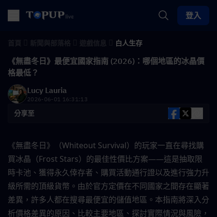
登入
首頁
新聞與部落格
遊戲信息
白人生存
《無盡冬日》最便宜國家指南 (2026)：哪個地區的冰晶價
格最低？
Lucy Lauria
2026-06-01 16:31:13
分享至
《無盡冬日》（Whiteout Survival）的玩家一直在尋找購
買冰晶（Frost Stars）的最佳性價比方案——這是抽取限
時卡池、獲得永久倖存者、購買活動通行證以及進行強力升
級所需的頂級貨幣。由於官方定價在不同國家之間存在顯著
差異，許多人都在搜尋最便宜的儲值地區。本指南將深入分
析價格差異的原因、比較主要地區、探討實際情況與風險，