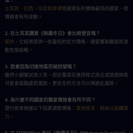
土耳其、巴西、印尼和菲律賓
通常名列價格最低的國家，但
價格會有所波動。
2. 在土耳其購買《無盡冬日》會比較便宜嗎？
是的，
它經常提供一些最低的官方價格，儘管獲取難度和波
動性是挑戰。
3. 我會因為切換地區而被封號嗎？
雖然小額嘗試很少見，但反覆違反應用程式商店或遊戲條款
可能會面臨處罰風險。更安全的方法可以規避此風險。
4. 為什麼不同國家的霜星價格會有所不同？
發行商會根據以下因素調整價格：
當地經濟、稅收以及購買
力。
5. 在 TOPUPlive 進行《無盡冬日》(Whiteout Survival) 