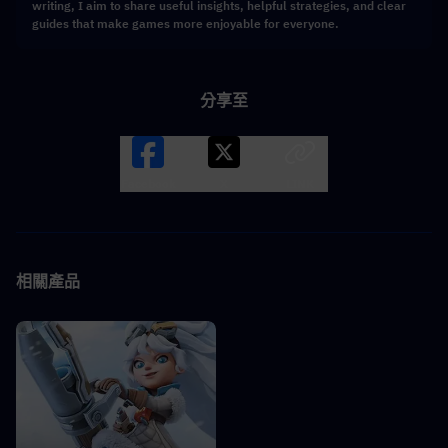
writing, I aim to share useful insights, helpful strategies, and clear
guides that make games more enjoyable for everyone.
分享至
Facebook
X
LINK
相關產品