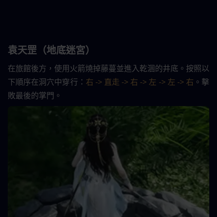
袁天罡（地底迷宮）
在旅館後方，使用火箭燒掉藤蔓並進入乾涸的井底。按照以
下順序在洞穴中穿行：
右 -> 直走 -> 右 -> 左 -> 左 -> 右
。擊
敗最後的掌門。