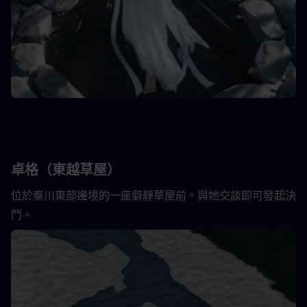
卓格（東越草屋）
位於秦川東部邊境的一座僻靜草屋前。與她交談即可發起決
鬥。