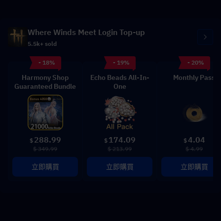
Where Winds Meet Login Top-up
5.5k+ sold
- 18%
- 19%
- 20%
Harmony Shop
Echo Beads All-In-
Monthly Pass
Guaranteed Bundle
One
288.99
174.09
4.04
$
$
$
$ 349.99
$ 213.99
$ 4.99
立即購買
立即購買
立即購買