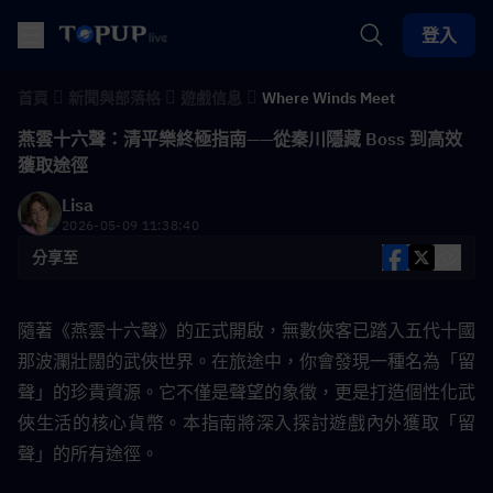
登入
首頁
新聞與部落格
遊戲信息
Where Winds Meet
燕雲十六聲：清平樂終極指南——從秦川隱藏 Boss 到高效
獲取途徑
Lisa
2026-05-09 11:38:40
分享至
隨著《燕雲十六聲》的正式開啟，無數俠客已踏入五代十國
那波瀾壯闊的武俠世界。在旅途中，你會發現一種名為「留
聲」的珍貴資源。它不僅是聲望的象徵，更是打造個性化武
俠生活的核心貨幣。本指南將深入探討遊戲內外獲取「留
聲」的所有途徑。