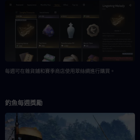
每週可在雜貨鋪和賽季商店使用翠絲綢進行購買。
釣魚每週獎勵