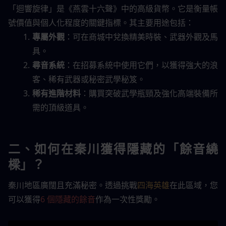
「迴響旋律」是《燕雲十六聲》中的高級貨幣。它是衡量帳
號價值與個人化程度的關鍵指標。其主要用途包括：
專屬外觀
：可在商城中兌換精美時裝、武器外觀及馬
具。
尋音系統
：在招募系統中使用它們，以獲得強大的浪
客、稀有武器或秘密武學秘笈。
稀有進階材料
：購買突破武學瓶頸及強化高端裝備所
需的頂級道具。
二、如何在秦川獲得隱藏的「餘音繞
樑」？
秦川地區廣闊且充滿秘密。透過挑戰
四海英雄
在此區域，您
可以獲得
6 個隱藏的餘音
作為一次性獎勵。