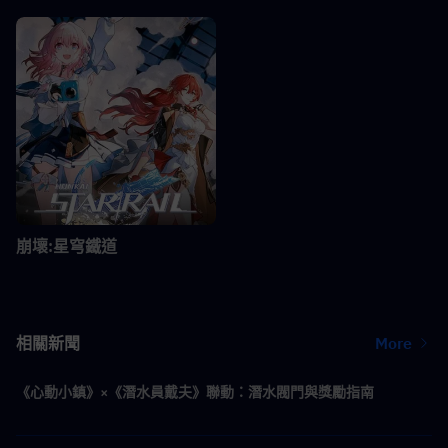
崩壞:星穹鐵道
相關新聞
More
《心動小鎮》×《潛水員戴夫》聯動：潛水閥門與獎勵指南