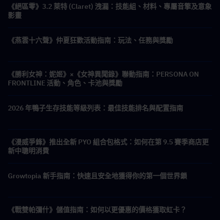
《絕區零》3.2 萊特 (Claret) 洩漏：技能組、材料、專屬音擎及意象
影畫
《燕雲十六聲》仲夏狂歡活動指南：玩法、任務與獎勵
《勝利女神：妮姬》×《女神異聞錄》聯動指南：PERSONA ON
FRONTLINE 活動、角色、卡池與獎勵
2026 年鴨子生存技能等級列表：最佳技能排名與配置指南
《漫威爭鋒》推出全新 PYO 組合包格式：如何在第 9.5 賽季商店更
新中聰明消費
Growtopia 新手指南：快速且安全地獲得你的第一個世界鎖
《戰雙帕彌什》儲值指南：如何以更優惠的價格獲取虹卡？