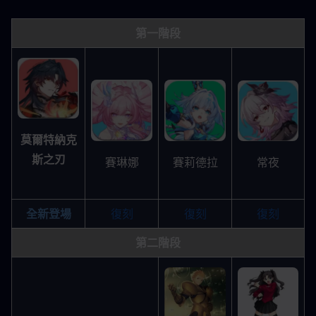
第一階段
莫爾特納克
斯之刃
常夜
賽琳娜
賽莉德拉
全新登場
復刻
復刻
復刻
第二階段