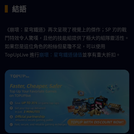
▍
結語
《崩壞：星穹鐵道》再次呈現了視覺上的傑作；SP 刃的戰
鬥特效令人驚嘆，且他的技能組提供了極大的組隊靈活性。
如果您是這位角色的粉絲但星瓊不足，可以使用 
TopUpLive 進行
崩壞：星穹鐵道儲值
並享有重大折扣。