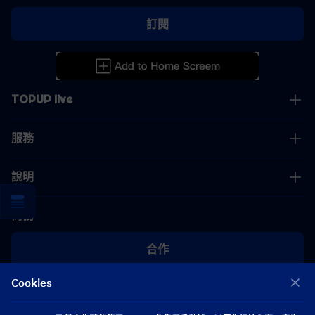
訂閱
TOPUP live
服務
說明
商務
合作
Cookies
[email protected]
[email protected]