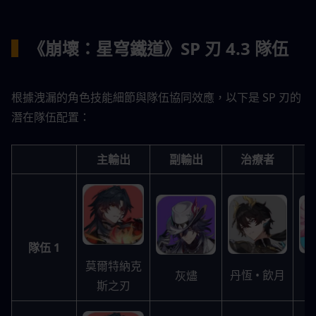
▍
《崩壞：星穹鐵道》SP 刃 4.3 隊伍
根據洩漏的角色技能細節與隊伍協同效應，以下是 SP 刃的
潛在隊伍配置：
主輸出
副輸出
治療者
隊伍 1
莫爾特納克
丹恆 • 飲月
灰燼
斯之刃