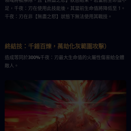
領域將被解除，且【無盡之怒】狀態結束。若當前生命值不
足，千夜：刃在使用此技能後，其當前生命值將降低至 1。
千夜：刃在非【無盡之怒】狀態下無法使用其戰技。
終結技：千錘百煉，萬劫化灰
範圍攻擊
）
造成等同於
300%
千夜：刃最大生命值的火屬性傷害給全體
敵人。