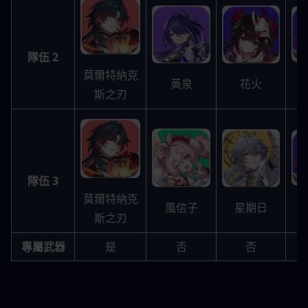
隊伍 2
莫爾特納克
花火
黃泉
斯之刃
隊伍 3
莫爾特納克
星期日
風信子
斯之刃
專屬武器
是
否
否