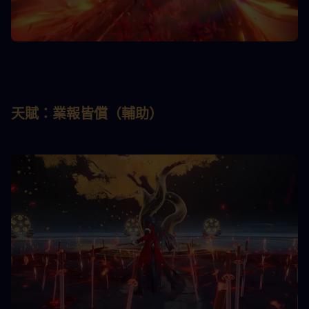
天賦：業報皆償（輔助）