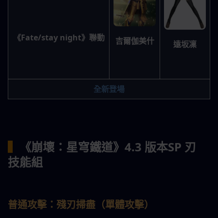
《Fate/stay night》聯動
吉爾伽美什
遠坂凜
全新登場
▍
《崩壞：星穹鐵道》4.3 版本
SP 刃 
技能組
普通攻擊：殘刃掃盡（單體攻擊）