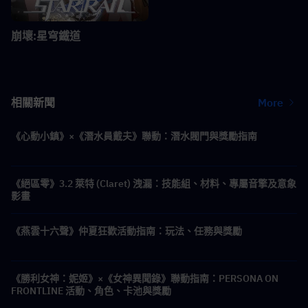
崩壞:星穹鐵道
相關新聞
More
《心動小鎮》×《潛水員戴夫》聯動：潛水閥門與獎勵指南
《絕區零》3.2 萊特 (Claret) 洩漏：技能組、材料、專屬音擎及意象
影畫
《燕雲十六聲》仲夏狂歡活動指南：玩法、任務與獎勵
《勝利女神：妮姬》×《女神異聞錄》聯動指南：PERSONA ON
FRONTLINE 活動、角色、卡池與獎勵