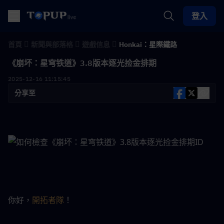
登入
首頁
新聞與部落格
遊戲信息
Honkai：星際鐵路
《崩坏：星穹铁道》3.8版本逐光捡金排期
2025-12-16 11:15:45
分享至
你好，
開拓者隊
！