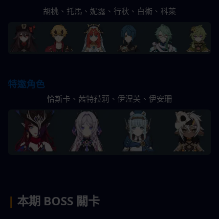
胡桃、托馬、妮露、行秋、白術、科萊
特邀角色
恰斯卡、茜特菈莉、伊涅芙、伊安珊
| 
本期 BOSS 關卡