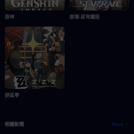
原神
崩壞:星穹鐵道
絕區零
相關新聞
More