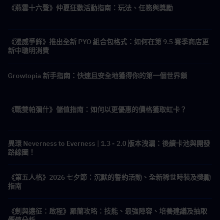
《燕雲十六聲》仲夏狂歡活動指南：玩法、任務與獎勵
《漫威爭鋒》推出全新 PYO 組合包格式：如何在第 9.5 賽季商店更
新中聰明消費
Growtopia 新手指南：快速且安全地獲得你的第一個世界鎖
《戰雙帕彌什》儲值指南：如何以更優惠的價格獲取虹卡？
異環 Neverness to Everness | 1.3 - 2.0 版本洩漏：後續卡池與開發
路線圖！
《第五人格》2026 七夕節：沉默的誓約活動、全新稀世時裝及獎勵
指南
《劍與遠征：啟程》羅蘭攻略：技能、最強陣容、培養建議及抽取
價值分析