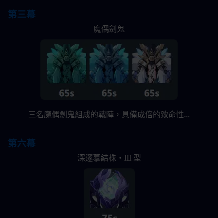
第三幕
魔偶劍鬼
三名魔偶劍鬼組成的戰陣，具備成倍的致命性...
第六幕
深邃摹結株・III 型