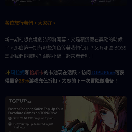
各位旅行者們，大家好。
新一期幻想真境劇詩即將開幕，又是積攢原石獎勵的時候
了。那麼這一期有哪些角色等著我們使用？又有哪些 BOSS 
需要我們挑戰呢？跟隨小編一起來看看吧！
✨
玛拉妮
和
恰斯卡
的卡池现在活跃，访问
TOPUPlive
可获
得最多
28％
游戏充值折扣，为您的下一次冒险做准备！