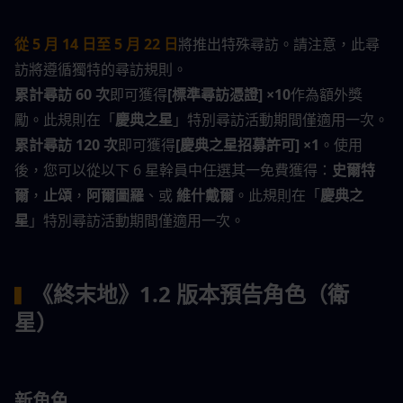
從 5 月 14 日至 5 月 22 日
將推出特殊尋訪。請注意，此尋
訪將遵循獨特的尋訪規則。
累計尋訪 60 次
即可獲得
[標準尋訪憑證] ×10
作為額外獎
勵。此規則在「
慶典之星
」特別尋訪活動期間僅適用一次。
累計尋訪 120 次
即可獲得
[慶典之星招募許可] ×1
。使用
後，您可以從以下 6 星幹員中任選其一免費獲得：
史爾特
爾
，
止頌
，
阿爾圖羅
、或 
維什戴爾
。此規則在「
慶典之
星
」特別尋訪活動期間僅適用一次。
《終末地》1.2 版本預告角色（衛
▍
星）
新角色