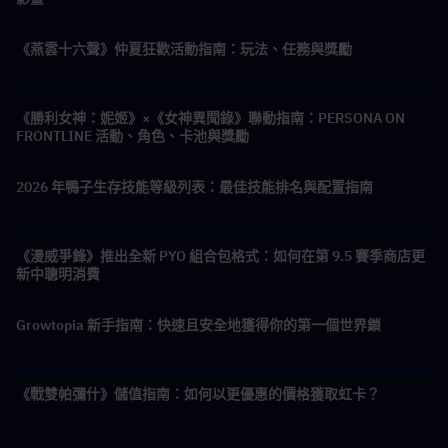
《燕雲十六聲》仲夏狂歡活動指南：玩法、任務與獎勵
《勝利女神：妮姬》×《女神異聞錄》聯動指南：PERSONA ON
FRONTLINE 活動、角色、卡池與獎勵
2026 年鴨子生存技能等級列表：最佳技能排名與配置指南
《漫威爭鋒》推出全新 PYO 組合包格式：如何在第 9.5 賽季商店更
新中聰明消費
Growtopia 新手指南：快速且安全地獲得你的第一個世界鎖
《戰雙帕彌什》儲值指南：如何以更優惠的價格獲取虹卡？