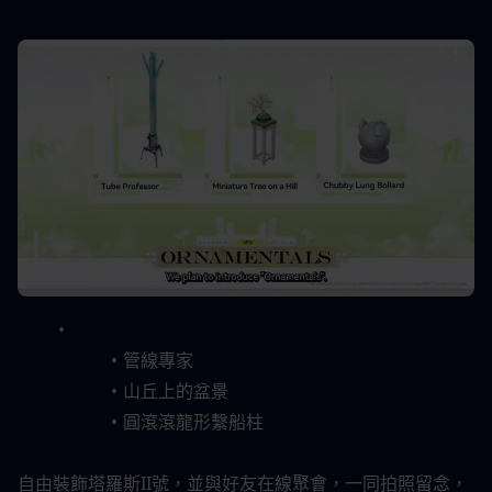
管線專家
山丘上的盆景
圓滾滾龍形繫船柱
自由裝飾塔羅斯II號，並與好友在線聚會，一同拍照留念，