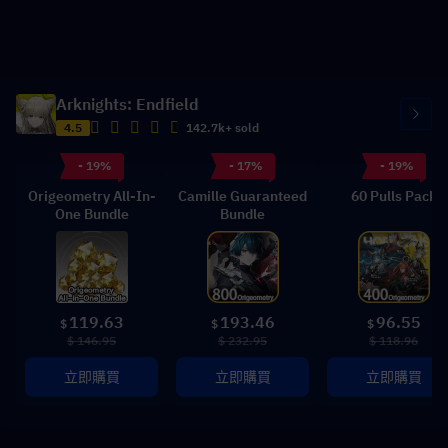
Arknights: Endfield
4.5
142.7k+ sold
- 19%
- 17%
- 19%
Origeometry All-In-
Camille Guaranteed
60 Pulls Pack
One Bundle
Bundle
119.63
193.46
96.55
$
$
$
$ 146.95
$ 232.95
$ 118.96
立即購買
立即購買
立即購買