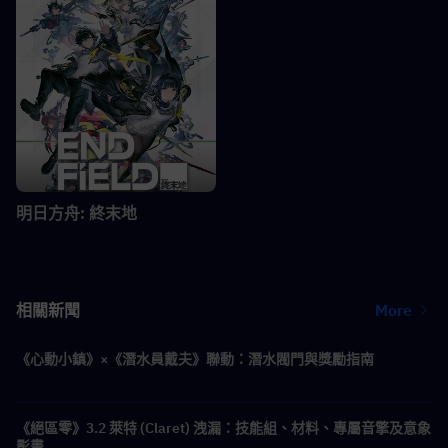
明日方舟: 終末地
相關新聞
More
《心動小鎮》×《潛水員戴夫》聯動：潛水閥門與獎勵指南
《絕區零》3.2 萊特 (Claret) 洩漏：技能組、材料、專屬音擎及意象
影畫