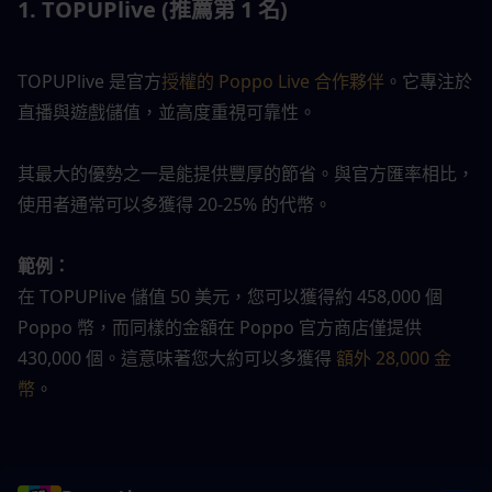
1. TOPUPlive (推薦第 1 名)
TOPUPlive 是官方
授權的 Poppo Live 合作夥伴
。它專注於
直播與遊戲儲值，並高度重視可靠性。
其最大的優勢之一是能提供豐厚的節省。與官方匯率相比，
使用者通常可以多獲得 20-25% 的代幣。
範例：
在 TOPUPlive 儲值 50 美元，您可以獲得約 458,000 個 
Poppo 幣，而同樣的金額在 Poppo 官方商店僅提供 
430,000 個。這意味著您大約可以多獲得 
額外 28,000 金
幣
。