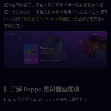
值得信賴的第三方平台，例如
TOPUPlive
提供更優質的價
值、更快的交付、多種支付選項以及可靠的支援。在本指南
中，我們將
比較頂尖的 Poppo 幣儲值平台
並幫助您做出明
智的決定。
▍
了解 Poppo 幣與儲值選項
Poppo 幣支援 Poppo Live 上的許多關鍵功能：