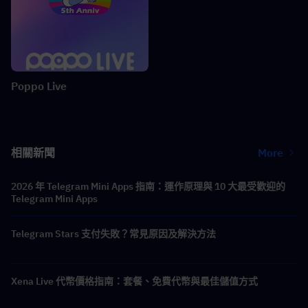
Poppo Live
相關新聞
More
2026 年 Telegram Mini Apps 指南：運作原理與 10 大最受歡迎的
Telegram Mini Apps
Telegram Stars 支付失敗？常見原因及解決方法
Xena Live 代幣價格指南：套餐、免費代幣與最佳儲值方式