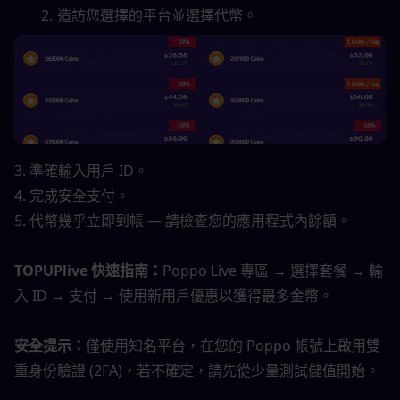
造訪您選擇的平台並選擇代幣。
3. 準確輸入用戶 ID。
4. 完成安全支付。
5. 代幣幾乎立即到帳 — 請檢查您的應用程式內餘額。
TOPUPlive 快速指南：
Poppo Live 專區 → 選擇套餐 → 輸
入 ID → 支付 → 使用新用戶優惠以獲得最多金幣。
安全提示：
僅使用知名平台，在您的 Poppo 帳號上啟用雙
重身份驗證 (2FA)，若不確定，請先從少量測試儲值開始。