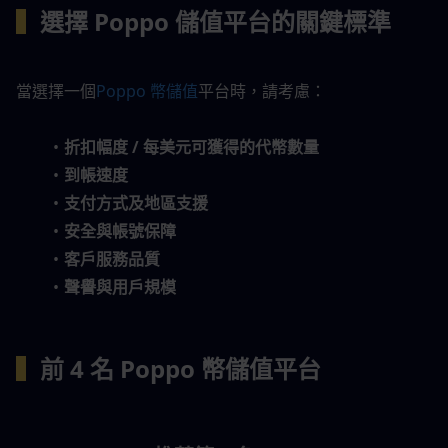
▍
選擇 Poppo 儲值平台的關鍵標準
當選擇一個
Poppo 幣儲值
平台時，請考慮：
折扣幅度 / 每美元可獲得的代幣數量
到帳速度
支付方式及地區支援
安全與帳號保障
客戶服務品質
聲譽與用戶規模
▍
前 4 名 Poppo 幣儲值平台