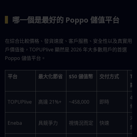
▍
哪一個是最好的 Poppo 儲值平台
在綜合比較價格、發貨速度、客戶服務、安全性以及真實用
戶價值後，TOPUPlive 顯然是 2026 年大多數用戶的首選 
Poppo 儲值平台。
平台
最大化節省
$50 儲值幣
交付方式
Tru
評
4.0
TOPUPlive
高達 21%+
~458,000
即時
條
不
Eneba
具競爭力
視情況而定
快速
集)