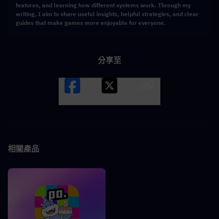
features, and learning how different systems work. Through my
writing, I aim to share useful insights, helpful strategies, and clear
guides that make games more enjoyable for everyone.
分享至
Facebook
X
LINK
相關產品