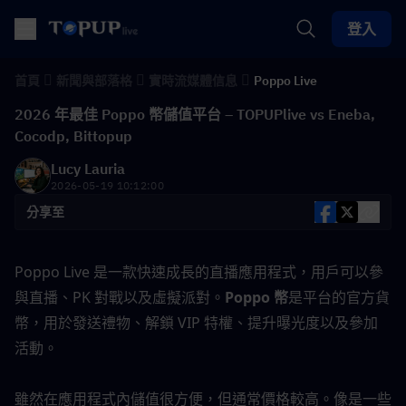
登入
首頁
新聞與部落格
實時流媒體信息
Poppo Live
2026 年最佳 Poppo 幣儲值平台 – TOPUPlive vs Eneba,
Cocodp, Bittopup
Lucy Lauria
2026-05-19 10:12:00
分享至
Poppo Live 是一款快速成長的直播應用程式，用戶可以參
與直播、PK 對戰以及虛擬派對。
Poppo 幣
是平台的官方貨
幣，用於發送禮物、解鎖 VIP 特權、提升曝光度以及參加
活動。
雖然在應用程式內儲值很方便，但通常價格較高。像是一些