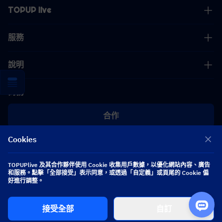
TOPUP live
服務
說明
商務
合作
Cookies
[email protected]
[email protected]
TOPUPlive 及其合作夥伴使用 Cookie 收集用戶數據，以優化網站內容、廣告
和服務。點擊「全部接受」表示同意，或透過「自定義」或頁尾的 Cookie 偏
好進行調整。
關注我們
接受全部
自訂
Copyright 2026 SEA WHALE TECHNOLOGY PTE.LTD. All Rights Reserved.