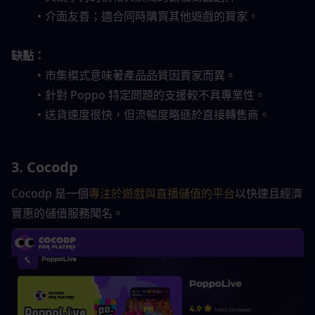
介面友善；適合同時購買其他遊戲的買家。
缺點：
市集模式意味著產品品質因賣家而異。
針對 Poppo 特定問題的支援較不具專業性。
送貨速度很快，但流暢度略遜於直接轉售商。
3. Cocodp
Cocodp 是一個
專注於遊戲與直播儲值的平台
以快速且經濟
實惠的儲值服務聞名。