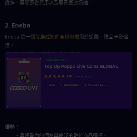
度快、實際節省費用以及服務響應迅速。
2. Eneba
Eneba 是一個
發展成熟的全球市場
用於遊戲、禮品卡及儲
值。
優勢：
具競爭力的價格與廣泛的數位商品選擇。