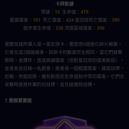
卡牌數據
等級：
15
  生命值：
479
範圍傷害：
161
  死亡傷害：
424 
皇冠塔死亡傷害：
280
跑步者生命值：
238 
流道區域傷害：
296 
覺醒攻城炸彈人是一張史詩卡，需使用6個進化碎片解鎖。
它會生成2個破牆者，與原卡的數值完全相同。當它們被擊
敗時，會爆炸，造成高額傷害（但對皇冠塔的傷害較低），
並會各自召喚一名跑者。跑者是一個範圍傷害、建築目標、
近戰、地面部隊，擁有較低的生命值和中等的傷害。它們在
攻擊時會將炸藥扔向目標，並在碰撞時自爆。 
7.覺醒寶寶龍