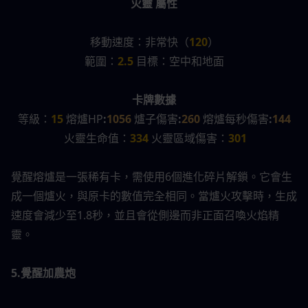
火靈 屬性
移動速度：非常快（
120
）
範圍：
2.5 
目標：空中和地面
卡牌數據
等級：
15 
熔爐HP
:
1056
爐子傷害
:
260
熔爐每秒傷害
:
144
 火靈生命值：
334 
火靈區域傷害：
301
覺醒熔爐是一張稀有卡，需使用6個進化碎片解鎖。它會生
成一個爐火，與原卡的數值完全相同。當爐火攻擊時，生成
速度會減少至1.8秒，並且會從側邊而非正面召喚火焰精
靈。
5.覺醒加農炮