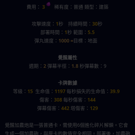
費用：
 3 
   稀有度：普通 類型：建築
攻擊速度：
1
秒    持續時間：
30
秒 
部署時間：
1
秒 範圍：
5.5
彈丸速度：
1000 =
目標：地面   
覺醒屬性
週期：
2 
彈幕半徑：
1.8 
秒彈幕數：9
卡牌數據
等級：
15
  生命值：
1197 
每秒損失的生命值：
39.9
傷害：
308 
每秒傷害：
144
彈幕傷害：
442 
塔傷害：
129
覺醒加農炮是一張普通卡，需使用6個進化碎片解鎖。它會
生成一個加農砲，與原卡的數值完全相同。部署後，加農砲