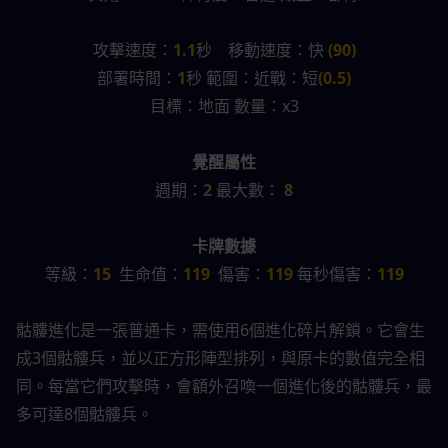
攻擊速度：
1.1
秒    移動速度：快 
(90)
部署時間：
1
秒 範圍：近戰：短
(0.5)
目標：地面 數量：x3
覺醒屬性
週期：
2 
最大數：
8
卡牌數據
等級：
15
  生命值：
119 
 傷害：
119 
每秒傷害：
119
骷髏進化是一張普通卡，需使用6個進化碎片解鎖。它會生
成3個骷髏兵，並以正方形陣型排列，與原卡的數值完全相
同。每當它們攻擊時，會額外召喚一個進化後的骷髏兵，最
多可達8個骷髏兵。