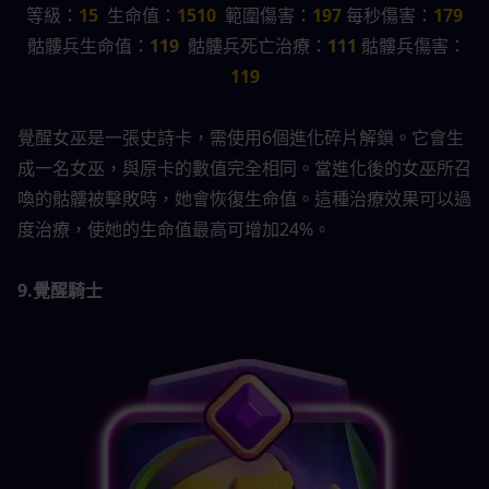
等級：
15
  生命值：
1510 
 範圍傷害：
197 
每秒傷害：
179
骷髏兵生命值：
119
骷髏兵死亡治療：
111 
骷髏兵傷害：
119
覺醒女巫是一張史詩卡，需使用6個進化碎片解鎖。它會生
成一名女巫，與原卡的數值完全相同。當進化後的女巫所召
喚的骷髏被擊敗時，她會恢復生命值。這種治療效果可以過
度治療，使她的生命值最高可增加24%。
9.覺醒騎士