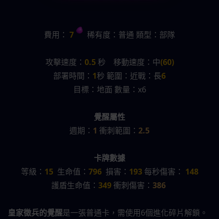
費用：
 7 
  稀有度：普通 類型：部隊
攻擊速度：
0.5
 秒    移動速度：中
(60)
部署時間：
1
秒 範圍：近戰：長
6
目標：地面 數量：x6
覺醒屬性
週期：
1 
衝刺範圍：
2.5
卡牌數據
等級：
15
  生命值：
796
  損害：
193 
每秒傷害：
 148
護盾生命值：
349 
衝刺傷害：
386
皇家徵兵的覺醒
是一張普通卡，需使用6個進化碎片解鎖。