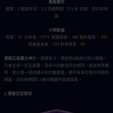
覺醒屬性
週期：2 範圍半徑：5.5 持續時間：0.5 秒 目標：空中和地
面
卡牌數據
等級：
15
  生命值：
2771
  範圍傷害：
386 
每秒傷害：
 257
龍捲風傷害：
123 
對塔傷害：
55
覺醒瓦基麗女神
是一張稀有卡，需使用6個進化碎片解鎖。
它會生成一位瓦基麗，與原卡的數值完全相同。每當她攻擊
時，會出現一個持續半秒的龍捲風，將所有單位吸引到她的
周圍，並在她周圍5.5格的範圍內造成傷害。
2.覺醒巨型雪球