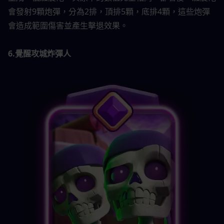
會發射9顆炮彈，分為2排，頂排5顆，底排4顆，這些炮彈
會造成範圍傷害並產生擊退效果。 
6.覺醒攻城炸彈人