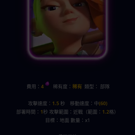
費用：
4 
   稀有度：
稀有
  類型： 部隊
攻擊速度：
1.5
 秒    移動速度：中
(60)
部署時間：
1
秒 攻擊範圍：近戰（範圍：
1.2
格）
目標：地面 數量：x1