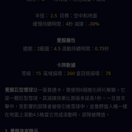
半徑：
 2.5
  目標：空中和地面
緩慢持續時間：
4
秒 減速：
-30%
覺醒屬性
週期：
2
範圍：
4.5 
滾動持續時間：
0.75
秒
卡牌數據
等級：
15
  區域損壞：
260 
皇冠塔損壞：
 78
覺醒巨型雪球
是一張普通卡，需使用6個進化碎片解鎖。它
是一顆巨型雪球，其減速效果比原版多延長1秒。一旦首次
擊中，受影響的部隊會被吸引進雪球中，並像野蠻人桶一樣
在地面上滾動4.5格當它完成滾動時，部隊被釋放。
3. 覺醒皇家徵兵