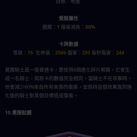
目標：地面 
覺醒屬性
週期：
1 
傷害減免：
60%
卡牌數據
等級：
15
  生命值：
2566
 傷害：
293 
每秒傷害：
244
覺醒騎士是一張普通卡，需使用6個進化碎片解鎖。它會生
成一名騎士，與原卡的數值完全相同。當騎士不在攻擊時，
他會減少60%來自所有來源的傷害，並保持這個效果直到進
化後的騎士對某個目標造成傷害。
10.覺醒骷髏