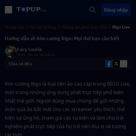
Đăng nhập
Trang chủ
Tin tức & Blog
Thông tin phát trực tiếp
Bigo Live
Hướng dẫn về Kim cương Bigo: Mọi thứ bạn cần biết
Lucy Lauria
2026-05-25 16:24:10
Chia sẻ đến
Kim cương Bigo là loại tiền ảo cao cấp trong BIGO Live, 
một trong những ứng dụng phát trực tiếp phổ biến 
nhất thế giới. Người dùng mua chúng để gửi những 
món quà ảo bắt mắt cho các streamer yêu thích, thể 
hiện sự ủng hộ, tham gia các sự kiện và làm cho trải 
nghiệm phát trực tiếp của họ trở nên thú vị và tương 
tác hơn.