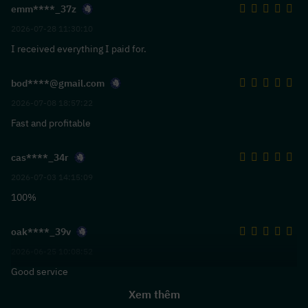
emm****_37z
2026-07-28 11:30:10
I received everything I paid for.
bod****@gmail.com
2026-07-08 18:57:22
Fast and profitable
cas****_34r
2026-07-03 14:15:09
100%
oak****_39v
2026-06-25 10:08:52
Good service
Xem thêm