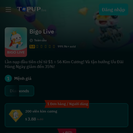
Đăng nhập
Bigo Live
Toàn cầu
5.0
999.9k+ sold
Lần nạp đầu tiên chỉ từ $1 ≈ 56 Kim Cương! Và tận hưởng Ưu Đãi
Hàng Ngày giảm đến 35%!
1
Mệnh giá
Diamonds
1 Đơn hàng / Người dùng
200 viên kim cương
3.88
$
6.80
- 46%