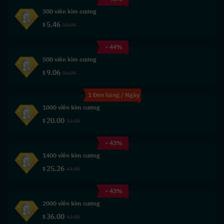
300 viên kim cương
5.46
$
10.00
- 44%
500 viên kim cương
9.06
$
16.00
1 Đơn hàng / Ngày
1000 viên kim cương
20.00
$
32.00
- 43%
1400 viên kim cương
25.26
$
43.80
- 43%
2000 viên kim cương
36.00
$
62.50