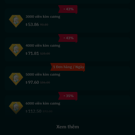
- 43%
3000 viên kim cương
53.86
$
93.80
- 43%
4000 viên kim cương
71.81
$
125.00
1 Đơn hàng / Ngày
5000 viên kim cương
97.60
$
156.00
- 35%
6000 viên kim cương
112.50
$
172.00
Xem thêm