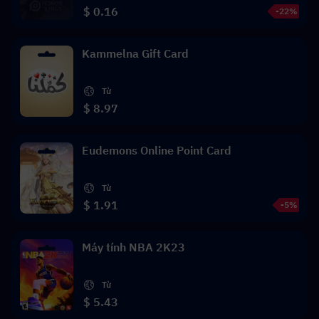
$ 0.16
-22%
Kammelna Gift Card
Từ
$ 8.97
Eudemons Online Point Card
Từ
$ 1.91
-5%
Máy tính NBA 2K23
Từ
$ 5.43