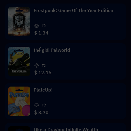
Frostpunk: Game Of The Year Edition
Từ
$ 1.34
thế giới Palworld
Từ
$ 12.16
PlateUp!
Từ
$ 8.70
Like a Dragon: Infinite Wealth