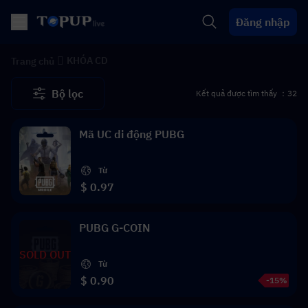
Đăng nhập
KHÓA CD
Trang chủ
Bộ lọc
Kết quả được tìm thấy ：32
Mã UC di động PUBG
Từ
$ 0.97
PUBG G-COIN
SOLD OUT
Từ
$ 0.90
-15%