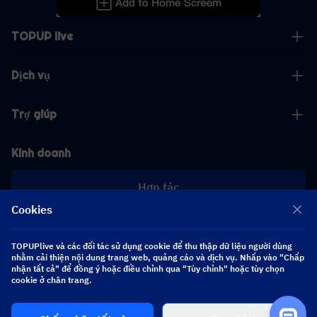
TOPUP live
Dịch vụ
Trợ giúp
Kinh doanh
Hợp tác
Cookies
[email protected]
[email protected]
TOPUPlive và các đối tác sử dụng cookie để thu thập dữ liệu người dùng
nhằm cải thiện nội dung trang web, quảng cáo và dịch vụ. Nhấp vào "Chấp
nhận tất cả" để đồng ý hoặc điều chỉnh qua "Tùy chỉnh" hoặc tùy chọn
Theo dõi chúng tôi
cookie ở chân trang.