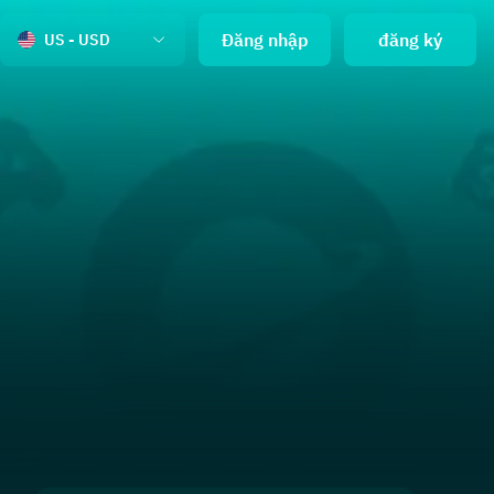
Đăng nhập
đăng ký
US - USD