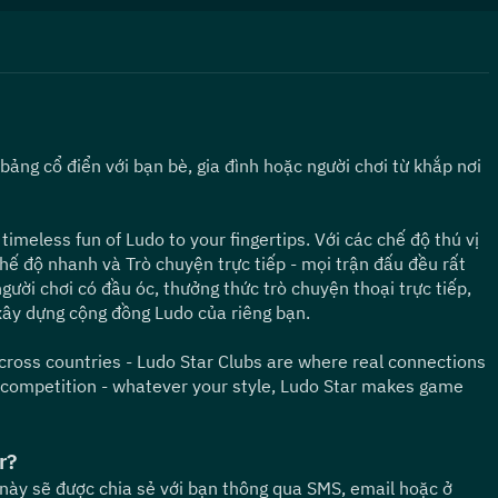
bảng cổ điển với bạn bè, gia đình hoặc người chơi từ khắp nơi 
imeless fun of Ludo to your fingertips. Với các chế độ thú vị 
Chế độ nhanh và Trò chuyện trực tiếp - mọi trận đấu đều rất 
gười chơi có đầu óc, thưởng thức trò chuyện thoại trực tiếp, 
xây dựng cộng đồng Ludo của riêng bạn.
ross countries - Ludo Star Clubs are where real connections 
 competition - whatever your style, Ludo Star makes game 
r?
 này sẽ được chia sẻ với bạn thông qua SMS, email hoặc ở 